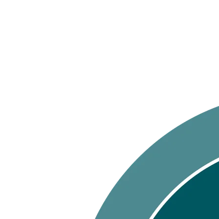
400 kronor rabatt på hund- och kattförsäkringar & 600 kr
hästförsäkringar. Ange kampanjkod
Sommar26.
Läs mer!