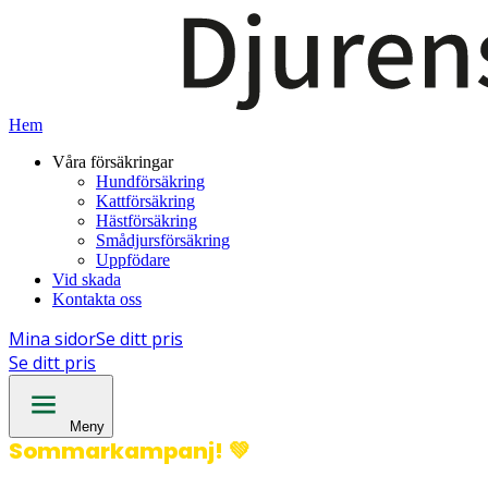
Hem
Våra försäkringar
Hundförsäkring
Kattförsäkring
Hästförsäkring
Smådjursförsäkring
Uppfödare
Vid skada
Kontakta oss
Mina sidor
Se ditt pris
Se ditt pris
Meny
Sommarkampanj!
💚