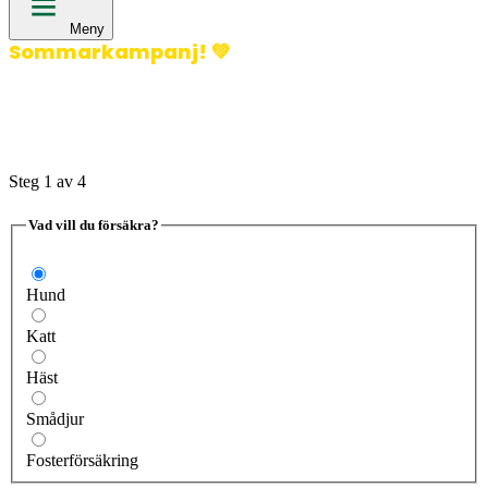
Meny
Sommarkampanj!
💚
400 kronor rabatt på hund- och kattförsäkringar & 600
kronor rabatt på hästförsäkringar. Ange kampanjkod
Sommar26.
Läs mer!
Steg
1
av 4
Vad vill du försäkra?
Hund
Katt
Häst
Smådjur
Fosterförsäkring