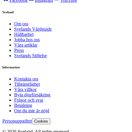
Facebook
Instagram
YouTube
Sveland
Om oss
Svelands Vårdguide
Hållbarhet
Jobba hos oss
Våra artiklar
Press
Svelands Stiftelse
Information
Kontakta oss
Tillgänglighet
Våra villkor
Byta djurförsäkring
Frågor och svar
Betalning
Om du inte är nöjd
Personuppgifter
Cookies
©
2026
Sveland. All rights reserved.