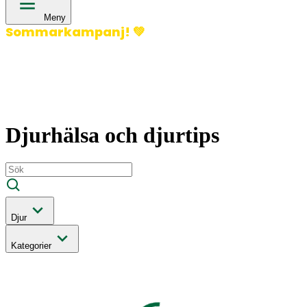
Meny
Sommarkampanj!
💚
400 kronor rabatt på hund- och kattförsäkringar & 600
kronor rabatt på hästförsäkringar. Ange kampanjkod
Sommar26.
Läs mer!
Djurhälsa och djurtips
Djur
Kategorier