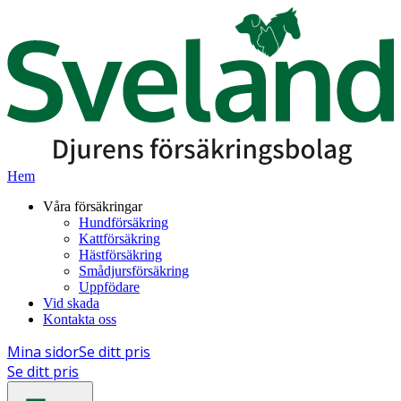
Hem
Våra försäkringar
Hundförsäkring
Kattförsäkring
Hästförsäkring
Smådjursförsäkring
Uppfödare
Vid skada
Kontakta oss
Mina sidor
Se ditt pris
Se ditt pris