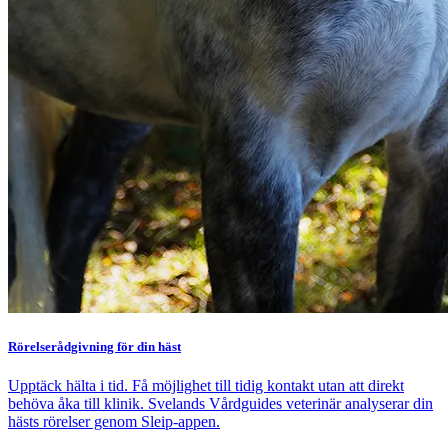
Rörelserådgivning för din häst
Upptäck hälta i tid. Få möjlighet till tidig kontakt utan att direkt
behöva åka till klinik. Svelands Vårdguides veterinär analyserar din
hästs rörelser genom Sleip-appen.