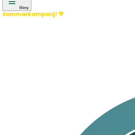
Meny
Sommarkampanj!
💚
400 kronor rabatt på hund- och kattförsäkringar & 600
kronor rabatt på hästförsäkringar. Ange kampanjkod
Sommar26.
Läs mer!