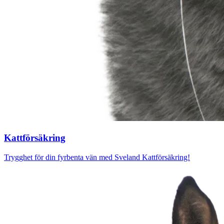
Katt­försäkring
Trygghet för din fyrbenta vän med Sveland Kattförsäkring!