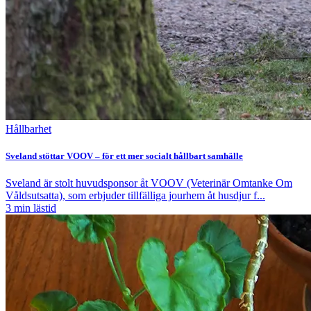
Hållbarhet
Sveland stöttar VOOV – för ett mer socialt hållbart samhälle
Sveland är stolt huvudsponsor åt VOOV (Veterinär Omtanke Om
Våldsutsatta), som erbjuder tillfälliga jourhem åt husdjur f...
3
min lästid