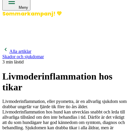
Meny
Sommarkampanj!
💚
400 kronor rabatt på hund- och kattförsäkringar & 600
kronor rabatt på hästförsäkringar. Ange kampanjkod
Sommar26.
Läs mer!
Alla artiklar
Skador och sjukdomar
3
min lästid
Livmoderinflammation hos
tikar
Livmoderinflammation, eller pyometra, är en allvarlig sjukdom som
drabbar ungefär var fjärde tik före tio års ålder.
Livmoderinflammation hos hund kan utvecklas snabbt och leda till
allvarliga tillstånd om den inte behandlas i tid. Därför är det viktigt
att du som hundägare har god kännedom om symtom, diagnos och
behandling. Sjukdomen kan drabba tikar i alla åldrar, men är