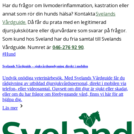
Har du frågor om livmoderinflammation, kastration eller
annat som rör din hunds hälsa? Kontakta
Svelands
Vårdguide.
Då får du prata med en legitimerad
djursjukskötare eller djurvårdare som svarar på frågor.
Som kund hos Sveland har du fria samtal till Svelands
Vårdguide. Numret är
046-276 92 90
.
#
Hund
Svelands Vårdguide – sjukvårdsupplysning direkt i mobilen
Undvik onödiga veterinärbesök. Med Svelands Vårdguide får du
rådgivning av utbildad djursjukvårdspersonal, direkt i mobilen via
telefon- eller videosamtal. Oavsett om ditt djur är sjukt eller skadat,
eller om du har frågor om förebyggande vård, finns vi här för att
hjälpa dig.
Läs mer