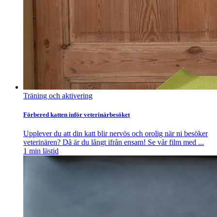
Träning och aktivering
Förbered katten inför veterinärbesöket
Upplever du att din katt blir nervös och orolig när ni besöker
veterinären? Då är du långt ifrån ensam! Se vår film med ...
1
min lästid