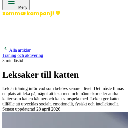
Meny
Sommarkampanj!
💚
400 kronor rabatt på hund- och kattförsäkringar & 600
kronor rabatt på hästförsäkringar. Ange kampanjkod
Sommar26.
Läs mer!
Alla artiklar
Träning och aktivering
3
min lästid
Leksaker till katten
Lek är träning inför vad som behövs senare i livet. Det måste finnas
en plats att leka på, något att leka med och människor eller andra
katter som katten känner och kan samspela med. Leken ger katten
tillfälle att utvecklas socialt, emotionellt, fysiskt och intellektuellt.
Senast uppdaterad
28 april 2026