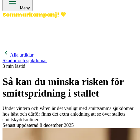
Meny
Sommarkampanj!
💚
400 kronor rabatt på hund- och kattförsäkringar & 600
kronor rabatt på hästförsäkringar. Ange kampanjkod
Sommar26.
Läs mer!
Alla artiklar
Skador och sjukdomar
3
min lästid
Så kan du minska risken för
smittspridning i stallet
Under vintern och våren är det vanligt med smittsamma sjukdomar
hos häst och därför finns det extra anledning att se över stallets
smittskyddsrutiner.
Senast uppdaterad
8 december 2025