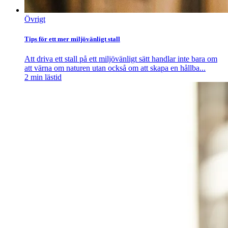
Övrigt
Tips för ett mer miljövänligt stall
Att driva ett stall på ett miljövänligt sätt handlar inte bara om
att värna om naturen utan också om att skapa en hållba...
2
min lästid