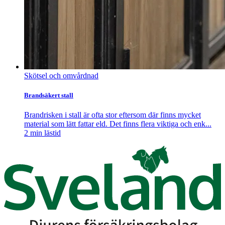
Skötsel och omvårdnad
Brandsäkert stall
Brandrisken i stall är ofta stor eftersom där finns mycket
material som lätt fattar eld. Det finns flera viktiga och enk...
2
min lästid