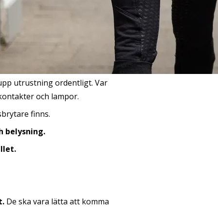
pp utrustning ordentligt. Var
 kontakter och lampor.
sbrytare finns.
h belysning.
llet.
t.
De ska vara lätta att komma