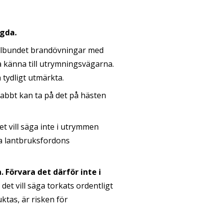
ngda.
lbundet brandövningar med
ka känna till utrymningsvägarna.
a tydligt utmärkta.
nabbt kan ta på det på hästen
det vill säga inte i utrymmen
ina lantbruksfordons
 Förvara det därför inte i
det vill säga torkats ordentligt
ktas, är risken för