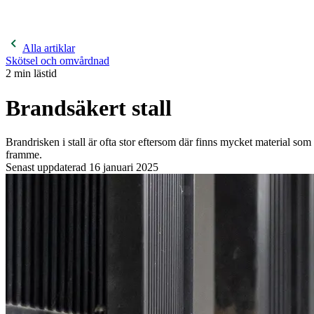
400 kronor rabatt på hund- och kattförsäkringar & 600 kr
hästförsäkringar. Ange kampanjkod
Sommar26.
Läs mer!
Alla artiklar
Skötsel och omvårdnad
2
min lästid
Brandsäkert stall
Brandrisken i stall är ofta stor eftersom där finns mycket material som l
framme.
Senast uppdaterad
16 januari 2025