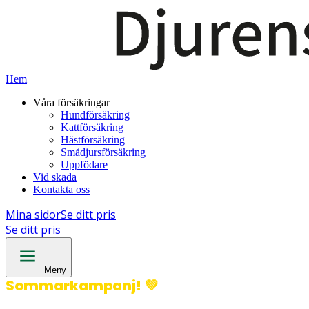
Hem
Våra försäkringar
Hundförsäkring
Kattförsäkring
Hästförsäkring
Smådjursförsäkring
Uppfödare
Vid skada
Kontakta oss
Mina sidor
Se ditt pris
Se ditt pris
Meny
Sommarkampanj!
💚