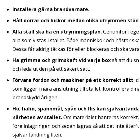
Installera gärna brandvarnare.
Håll dörrar och luckor mellan olika utrymmen stä
Alla stall ska ha en utrymningsplan.
Genomför rege
alla som vistas i stallet. Både människor och hästar s
Dessa får aldrig täckas för eller blockeras och ska var
Ha grimma och grimskaft vid varje box
så att du s
och leda ut den på ett säkert sätt.
Förvara fordon och maskiner på ett korrekt sätt
, 
som ligger i nära anslutning till stallet. Kontrollera d
brandskydd årligen.
Hö, halm, spannmål, spån och flis kan självantända.
närheten av stallet.
Om materialet hanteras korrekt, 
före inlagringen och sedan lagras så att det inte återfu
självantändning liten.