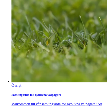
Övrigt
Samlingssida för nyblivna valpägare
Välkommen till vår samlingssida för nyblivna valpägare! Att