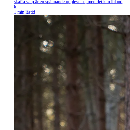
skaffa valp är en spännande upplevelse, men det kan ibland
k...
1
min lästid