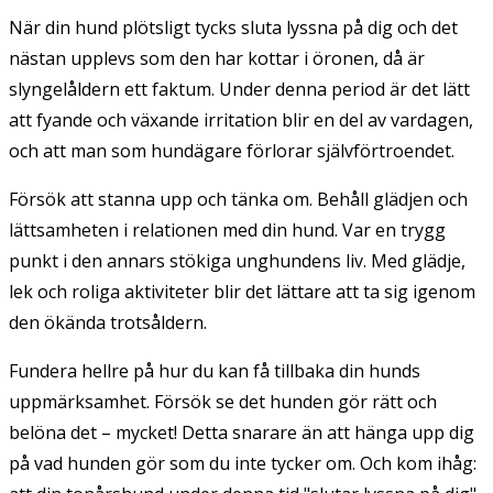
När din hund plötsligt tycks sluta lyssna på dig och det
nästan upplevs som den har kottar i öronen, då är
slyngelåldern ett faktum. Under denna period är det lätt
att fyande och växande irritation blir en del av vardagen,
och att man som hundägare förlorar självförtroendet.
Försök att stanna upp och tänka om. Behåll glädjen och
lättsamheten i relationen med din hund. Var en trygg
punkt i den annars stökiga unghundens liv. Med glädje,
lek och roliga aktiviteter blir det lättare att ta sig igenom
den ökända trotsåldern.
Fundera hellre på hur du kan få tillbaka din hunds
uppmärksamhet. Försök se det hunden gör rätt och
belöna det – mycket! Detta snarare än att hänga upp dig
på vad hunden gör som du inte tycker om. Och kom ihåg: