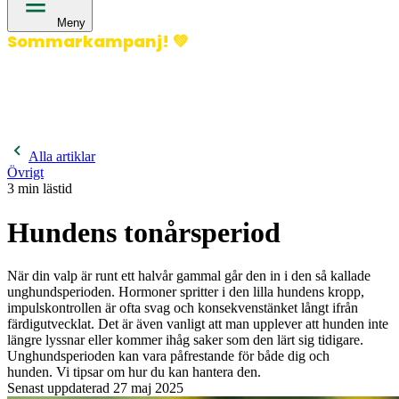
Meny
Sommarkampanj!
💚
400 kronor rabatt på hund- och kattförsäkringar & 600
kronor rabatt på hästförsäkringar. Ange kampanjkod
Sommar26.
Läs mer!
Alla artiklar
Övrigt
3
min lästid
Hundens tonårsperiod
När din valp är runt ett halvår gammal går den in i den så kallade
unghundsperioden. Hormoner spritter i den lilla hundens kropp,
impulskontrollen är ofta svag och konsekvenstänket långt ifrån
färdigutvecklat. Det är även vanligt att man upplever att hunden inte
längre lyssnar eller kommer ihåg saker som den lärt sig tidigare.
Unghundsperioden kan vara påfrestande för både dig och
hunden. Vi tipsar om hur du kan hantera den.
Senast uppdaterad
27 maj 2025