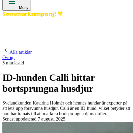
Meny
Sommarkampanj!
💚
400 kronor rabatt på hund- och kattförsäkringar & 600
kronor rabatt på hästförsäkringar. Ange kampanjkod
Sommar26.
Läs mer!
Alla artiklar
Övrigt
5
min lästid
ID-hunden Calli hittar
bortsprungna husdjur
Svelandkunden Katarina Holmér och hennes hundar är experter på
att leta upp försvunna husdjur. Calli är en ID-hund, vilket betyder att
hon har tränats till att markera bortsprungna djurs dofter.
Senast uppdaterad
7 augusti 2025