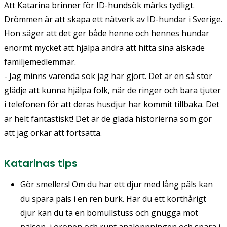
Att Katarina brinner för ID-hundsök märks tydligt.
Drömmen är att skapa ett nätverk av ID-hundar i Sverige.
Hon säger att det ger både henne och hennes hundar
enormt mycket att hjälpa andra att hitta sina älskade
familjemedlemmar.
- Jag minns varenda sök jag har gjort. Det är en så stor
glädje att kunna hjälpa folk, när de ringer och bara tjuter
i telefonen för att deras husdjur har kommit tillbaka. Det
är helt fantastiskt! Det är de glada historierna som gör
att jag orkar att fortsätta.
Katarinas tips
Gör smellers! Om du har ett djur med lång päls kan
du spara päls i en ren burk. Har du ett korthårigt
djur kan du ta en bomullstuss och gnugga mot
pälsen, i öronen och runt analöppningen och spara i