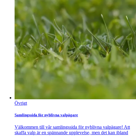
Övrigt
Samlingssida för nyblivna valpägare
Välkommen till vår samlingssida för nyblivna valpägare! Att
skaffa valp är en spännande upplevelse, men det kan ibland