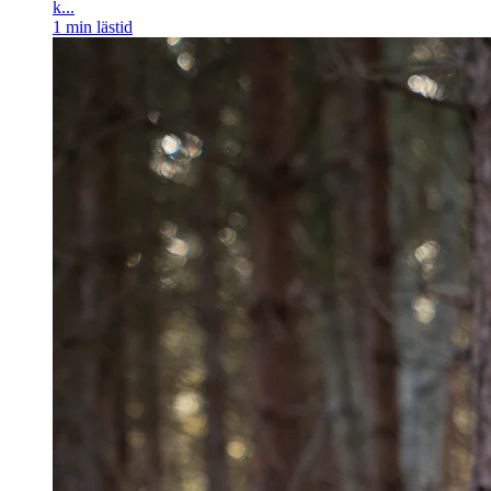
k...
1
min lästid