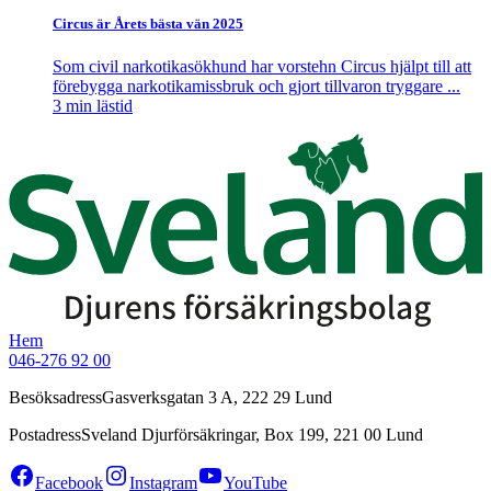
Circus är Årets bästa vän 2025
Som civil narkotikasökhund har vorstehn Circus hjälpt till att
förebygga narkotikamissbruk och gjort tillvaron tryggare ...
3
min lästid
Hem
046-276 92 00
Besöksadress
Gasverksgatan 3 A, 222 29 Lund
Postadress
Sveland Djurförsäkringar, Box 199, 221 00 Lund
Facebook
Instagram
YouTube