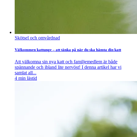
Skötsel och omvårdnad
Välkommen kattunge – att tänka på när du ska hämta din katt
Att välkomna sin nya katt och familjemedlem är både
spännande och ibland lite nervöst! I denna artikel har vi
samlat all...
4
min lästid