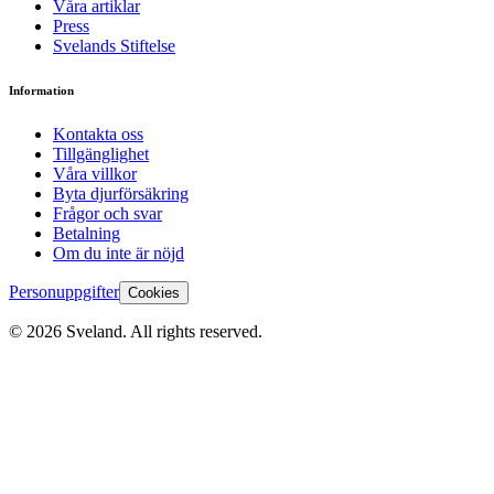
Våra artiklar
Press
Svelands Stiftelse
Information
Kontakta oss
Tillgänglighet
Våra villkor
Byta djurförsäkring
Frågor och svar
Betalning
Om du inte är nöjd
Personuppgifter
Cookies
©
2026
Sveland. All rights reserved.