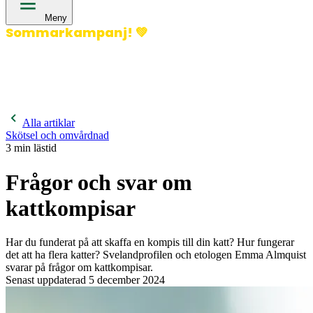
Meny
Sommarkampanj!
💚
400 kronor rabatt på hund- och kattförsäkringar & 600
kronor rabatt på hästförsäkringar. Ange kampanjkod
Sommar26.
Läs mer!
Alla artiklar
Skötsel och omvårdnad
3
min lästid
Frågor och svar om
kattkompisar
Har du funderat på att skaffa en kompis till din katt? Hur fungerar
det att ha flera katter? Svelandprofilen och etologen Emma Almquist
svarar på frågor om kattkompisar.
Senast uppdaterad
5 december 2024