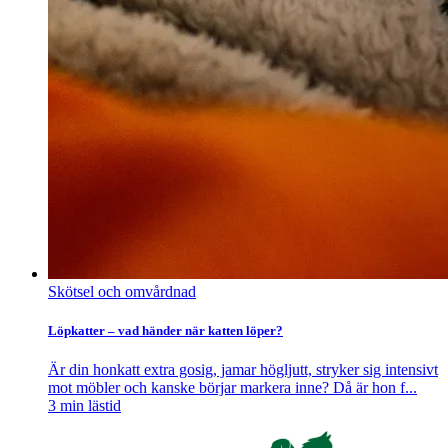
Skötsel och omvårdnad
Löpkatter – vad händer när katten löper?
Är din honkatt extra gosig, jamar högljutt, stryker sig intensivt
mot möbler och kanske börjar markera inne? Då är hon f...
3
min lästid