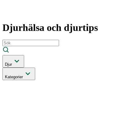
400 kronor rabatt på hund- och kattförsäkringar & 600 kr
hästförsäkringar. Ange kampanjkod
Sommar26.
Läs mer!
Djurhälsa och djurtips
Djur
Kategorier