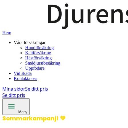
Hem
Våra försäkringar
Hundförsäkring
Kattförsäkring
Hästförsäkring
Smådjursförsäkring
Uppfödare
Vid skada
Kontakta oss
Mina sidor
Se ditt pris
Se ditt pris
Meny
Sommarkampanj!
💚