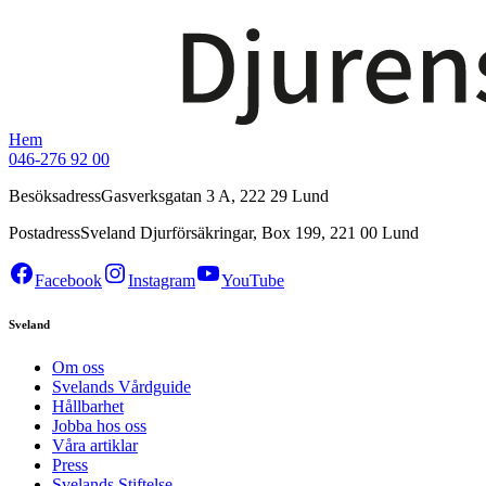
Hem
046-276 92 00
Besöksadress
Gasverksgatan 3 A, 222 29 Lund
Postadress
Sveland Djurförsäkringar, Box 199, 221 00 Lund
Facebook
Instagram
YouTube
Sveland
Om oss
Svelands Vårdguide
Hållbarhet
Jobba hos oss
Våra artiklar
Press
Svelands Stiftelse