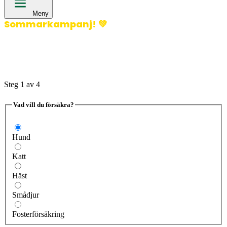
Meny
Sommarkampanj!
💚
400 kronor rabatt på hund- och kattförsäkringar & 600
kronor rabatt på hästförsäkringar. Ange kampanjkod
Sommar26.
Läs mer!
Steg
1
av 4
Vad vill du försäkra?
Hund
Katt
Häst
Smådjur
Fosterförsäkring