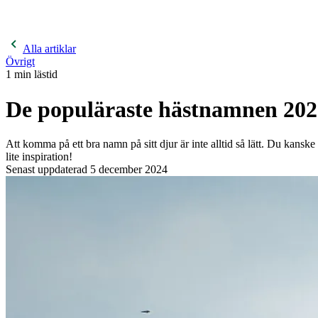
400 kronor rabatt på hund- och kattförsäkringar & 600 kr
hästförsäkringar. Ange kampanjkod
Sommar26.
Läs mer!
Alla artiklar
Övrigt
1
min lästid
De populäraste hästnamnen 202
Att komma på ett bra namn på sitt djur är inte alltid så lätt. Du kansk
lite inspiration!
Senast uppdaterad
5 december 2024