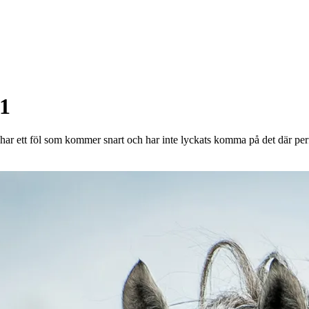
onor rabatt på
1
e har ett föl som kommer snart och har inte lyckats komma på det där perf