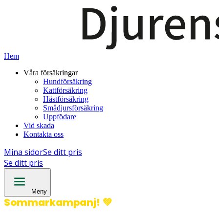
Hem
Våra försäkringar
Hundförsäkring
Kattförsäkring
Hästförsäkring
Smådjursförsäkring
Uppfödare
Vid skada
Kontakta oss
Mina sidor
Se ditt pris
Se ditt pris
Meny
Sommarkampanj!
💚