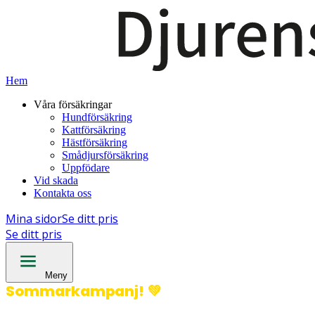
Hem
Våra försäkringar
Hundförsäkring
Kattförsäkring
Hästförsäkring
Smådjursförsäkring
Uppfödare
Vid skada
Kontakta oss
Mina sidor
Se ditt pris
Se ditt pris
Meny
Sommarkampanj!
💚