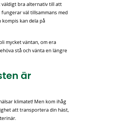
äldigt bra alternativ till att
 fungerar väl tillsammans med
in kompis kan dela på
 bli mycket väntan, om era
 behöva stå och vänta en längre
sten är
 hälsar klimatet! Men kom ihåg
lighet att transportera din häst,
terinär.