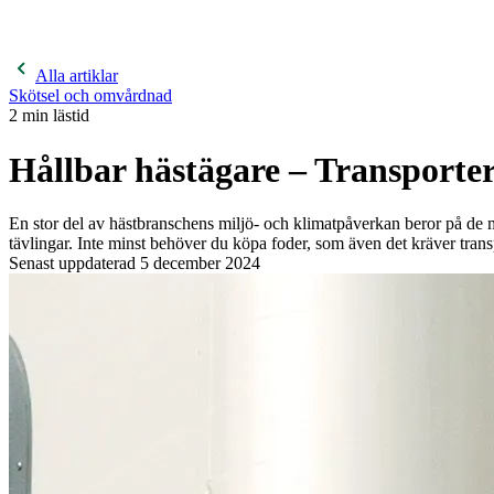
400 kronor rabatt på hund- och kattförsäkringar & 600 kr
hästförsäkringar. Ange kampanjkod
Sommar26.
Läs mer!
Alla artiklar
Skötsel och omvårdnad
2
min lästid
Hållbar hästägare – Transporte
En stor del av hästbranschens miljö- och klimatpåverkan beror på de m
tävlingar. Inte minst behöver du köpa foder, som även det kräver trans
Senast uppdaterad
5 december 2024