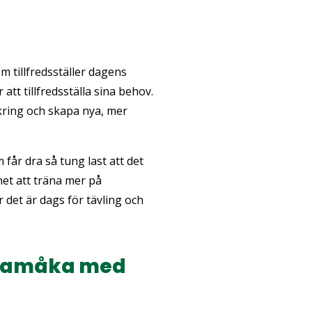
om tillfredsställer dagens
t tillfredsställa sina behov.
kring och skapa nya, mer
 får dra så tung last att det
het att träna mer på
 det är dags för tävling och
 samåka med