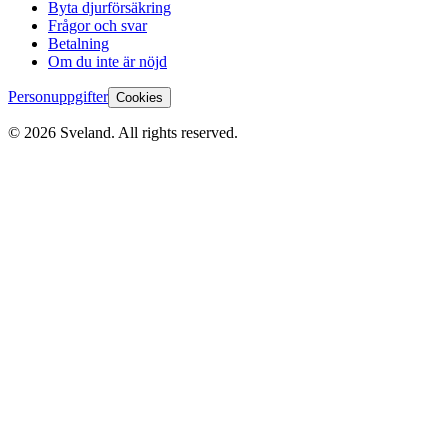
Byta djurförsäkring
Frågor och svar
Betalning
Om du inte är nöjd
Personuppgifter
Cookies
©
2026
Sveland. All rights reserved.