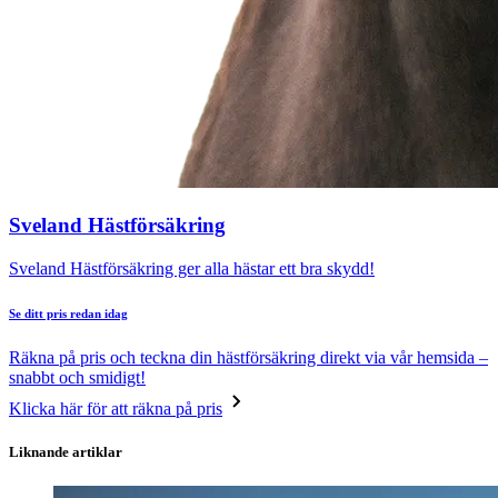
Sveland Hästförsäkring
Sveland Hästförsäkring ger alla hästar ett bra skydd!
Se ditt pris redan idag
Räkna på pris och teckna din hästförsäkring direkt via vår hemsida –
snabbt och smidigt!
Klicka här för att räkna på pris
Liknande artiklar