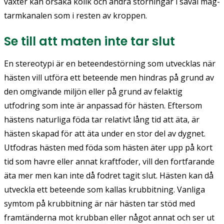
växter kan orsaka kolik och andra störningar i såväl mag-
tarmkanalen som i resten av kroppen.
Se till att maten inte tar slut
En stereotypi är en beteendestörning som utvecklas när
hästen vill utföra ett beteende men hindras på grund av
den omgivande miljön eller på grund av felaktig
utfodring som inte är anpassad för hästen. Eftersom
hästens naturliga föda tar relativt lång tid att äta, är
hästen skapad för att äta under en stor del av dygnet.
Utfodras hästen med föda som hästen äter upp på kort
tid som havre eller annat kraftfoder, vill den fortfarande
äta mer men kan inte då fodret tagit slut. Hästen kan då
utveckla ett beteende som kallas krubbitning. Vanliga
symtom på krubbitning är när hästen tar stöd med
framtänderna mot krubban eller något annat och ser ut