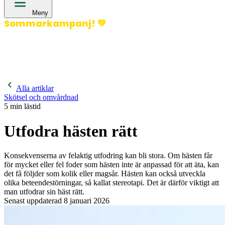
Meny
Sommarkampanj!
💚
400 kronor rabatt på hund- och kattförsäkringar & 600
kronor rabatt på hästförsäkringar. Ange kampanjkod
Sommar26.
Läs mer!
Alla artiklar
Skötsel och omvårdnad
5
min lästid
Utfodra hästen rätt
Konsekvenserna av felaktig utfodring kan bli stora. Om hästen får
för mycket eller fel foder som hästen inte är anpassad för att äta, kan
det få följder som kolik eller magsår. Hästen kan också utveckla
olika beteendestörningar, så kallat stereotapi. Det är därför viktigt att
man utfodrar sin häst rätt.
Senast uppdaterad
8 januari 2026