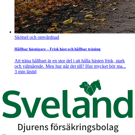
Skötsel och omvårdnad
Hållbar hästägare – Frisk häst och hållbar träning
Att träna hållbart är en stor del i att hålla hästen frisk, stark
och välmående. Men hur går det till? Hur mycket bör ma...
3
min lästid