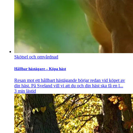
Skötsel och omvårdnad
Hållbar hästägare – Köpa häst
Resan mot ett hållbart hästägande börjar redan vid köpet av
din häst. På Sveland vill vi att du och din häst ska få en l...
3
min lästid