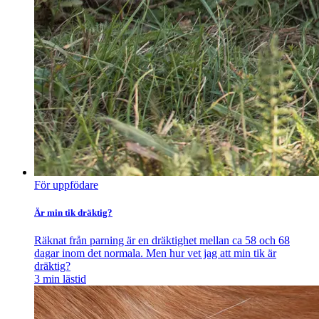
För uppfödare
Är min tik dräktig?
Räknat från parning är en dräktighet mellan ca 58 och 68
dagar inom det normala. Men hur vet jag att min tik är
dräktig?
3
min lästid