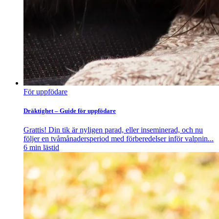
För uppfödare
Dräktighet – Guide för uppfödare
Grattis! Din tik är nyligen parad, eller inseminerad, och nu
följer en tvåmånadersperiod med förberedelser inför valpnin...
6
min lästid