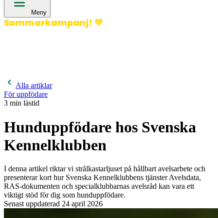
Meny
Sommarkampanj!
💚
400 kronor rabatt på hund- och kattförsäkringar & 600
kronor rabatt på hästförsäkringar. Ange kampanjkod
Sommar26.
Läs mer!
Alla artiklar
För uppfödare
3
min lästid
Hunduppfödare hos Svenska
Kennelklubben
I denna artikel riktar vi strålkastarljuset på hållbart avelsarbete och
presenterar kort hur Svenska Kennelklubbens tjänster Avelsdata,
RAS-dokumenten och specialklubbarnas avelsråd kan vara ett
viktigt stöd för dig som hunduppfödare.
Senast uppdaterad
24 april 2026