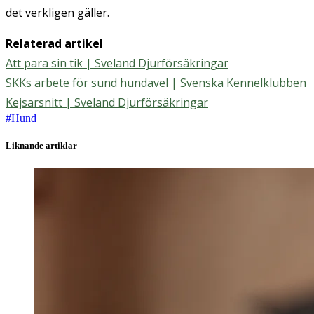
det verkligen gäller.
Relaterad artikel
Att para sin tik | Sveland Djurförsäkringar
SKKs arbete för sund hundavel | Svenska Kennelklubben
Kejsarsnitt | Sveland Djurförsäkringar
#
Hund
Liknande artiklar