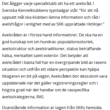
Det åligger varje specialklubb att ha ett avelsråd. I
Svenska Ken­nelklubbens typstadgar står: ”för att nå
uppsatt mål ska klubben lämna information och råd i
avelsfrågor i enlighet med av SKK upprättade riktlinjer.”
Avelsråden är i första hand informatö­rer. De ska ha en
god kunskap om sin hundras: populationsstorlek,
avelsstruktur och avel­straditioner, status beträffande
hälsa, mentalitet samt exteriör. Det betyder att
avelsrådet i bästa fall har en övergripande bild av rasens
situation och utifrån ett vidare perspektiv kan hjälpa
tikägaren en bit på vägen. Avelsråden bör dessutom vara
uppdaterade när det gäller registrerings­regler och i
högsta grad när det handlar om de rasspecifika
avelsstrategierna, RAS.
Ovanstående information är tagen från SKKs hemsida.