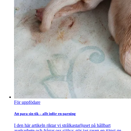
För uppfödare
Att para sin tik – allt inför en parning
I den här artikeln riktar vi strålkastarljuset på hållbart
avelsarbete och frågar oss själva: gör jag rasen en tjänst ge...