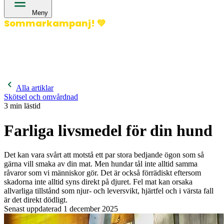
Meny
Sommarkampanj!
💚
400 kronor rabatt på hund- och kattförsäkringar & 600
kronor rabatt på hästförsäkringar. Ange kampanjkod
Sommar26.
Läs mer!
Alla artiklar
Skötsel och omvårdnad
3
min lästid
Farliga livsmedel för din hund
Det kan vara svårt att motstå ett par stora bedjande ögon som så
gärna vill smaka av din mat. Men hundar tål inte alltid samma
råvaror som vi människor gör. Det är också förrädiskt eftersom
skadorna inte alltid syns direkt på djuret. Fel mat kan orsaka
allvarliga tillstånd som njur- och leversvikt, hjärtfel och i värsta fall
är det direkt dödligt.
Senast uppdaterad
1 december 2025