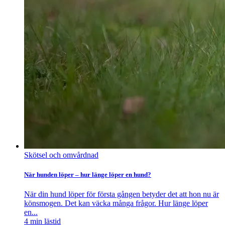
Skötsel och omvårdnad
När hunden löper – hur länge löper en hund?
När din hund löper för första gången betyder det att hon nu är
könsmogen. Det kan väcka många frågor. Hur länge löper
en...
4
min lästid