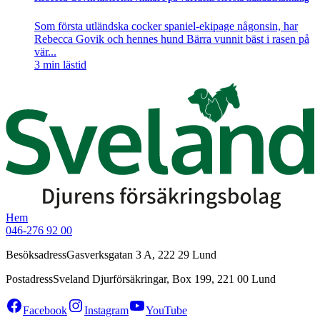
Som första utländska cocker spaniel-ekipage någonsin, har
Rebecca Govik och hennes hund Bärra vunnit bäst i rasen på
vär...
3
min lästid
Hem
046-276 92 00
Besöksadress
Gasverksgatan 3 A, 222 29 Lund
Postadress
Sveland Djurförsäkringar, Box 199, 221 00 Lund
Facebook
Instagram
YouTube