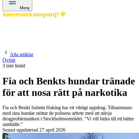
Meny
Sommarkampanj!
💚
400 kronor rabatt på hund- och kattförsäkringar & 600
kronor rabatt på hästförsäkringar. Ange kampanjkod
Sommar26.
Läs mer!
Alla artiklar
Övrigt
3
min lästid
Fia och Benkts hundar tränade
för att nosa rätt på narkotika
Fia och Benkt Salmin Haking har ett viktigt uppdrag. Tillsammans
med sina hundar stöttar de polisens arbete med att stävja
drogproblematiken i Stockholmsområdet. "Vi vill bidra till ett bättre
samhälle."
Senast uppdaterad
27 april 2026