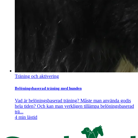
Träning och aktivering
Belöningsbaserad träning med hunden
Vad är belöningsbaserad träning? Måste man använda godis
hela tiden? Och kan man verkligen tillämpa belöningsbaserad
trä...
4
min lästid