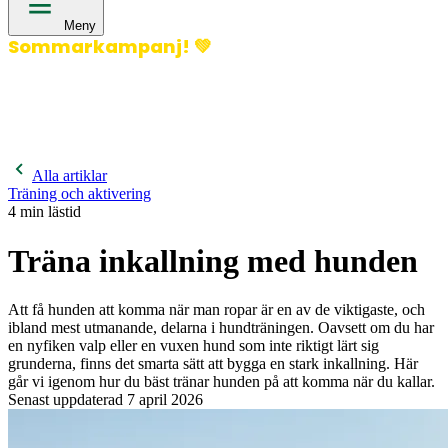
Meny
Sommarkampanj!
💚
400 kronor rabatt på hund- och kattförsäkringar & 600
kronor rabatt på hästförsäkringar. Ange kampanjkod
Sommar26.
Läs mer!
Alla artiklar
Träning och aktivering
4
min lästid
Träna inkallning med hunden
Att få hunden att komma när man ropar är en av de viktigaste, och
ibland mest utmanande, delarna i hundträningen. Oavsett om du har
en nyfiken valp eller en vuxen hund som inte riktigt lärt sig
grunderna, finns det smarta sätt att bygga en stark inkallning. Här
går vi igenom hur du bäst tränar hunden på att komma när du kallar.
Senast uppdaterad
7 april 2026