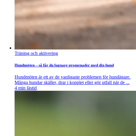
Träning och aktivering
Hundmöten – så får du lugnare promenader med din hund
Hundmöten är ett av de vanligaste problemen för hundägare.
Många hundar skäller, drar i kopplet eller gör utfall när de ...
4
min lästid