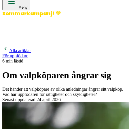
Meny
Sommarkampanj!
💚
400 kronor rabatt på hund- och kattförsäkringar & 600
kronor rabatt på hästförsäkringar. Ange kampanjkod
Sommar26.
Läs mer!
Alla artiklar
För uppfödare
6
min lästid
Om valpköparen ångrar sig
Det händer att valpköpare av olika anledningar ångrar sitt valpköp.
Vad har uppfödaren för rättigheter och skyldigheter?
Senast uppdaterad
24 april 2026