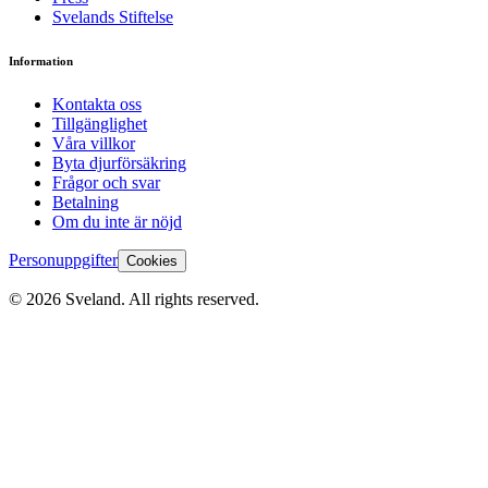
Svelands Stiftelse
Information
Kontakta oss
Tillgänglighet
Våra villkor
Byta djurförsäkring
Frågor och svar
Betalning
Om du inte är nöjd
Personuppgifter
Cookies
©
2026
Sveland. All rights reserved.