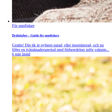
För uppfödare
Dräktighet – Guide för uppfödare
Grattis! Din tik är nyligen parad, eller inseminerad, och nu
följer en tvåmånadersperiod med förberedelser inför valpnin...
6
min lästid