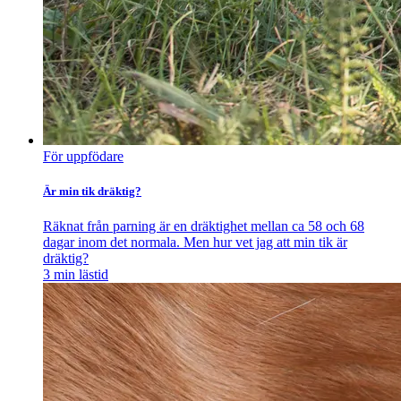
För uppfödare
Är min tik dräktig?
Räknat från parning är en dräktighet mellan ca 58 och 68
dagar inom det normala. Men hur vet jag att min tik är
dräktig?
3
min lästid