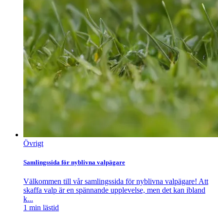
Övrigt
Samlingssida för nyblivna valpägare
Välkommen till vår samlingssida för nyblivna valpägare! Att
skaffa valp är en spännande upplevelse, men det kan ibland
k...
1
min lästid