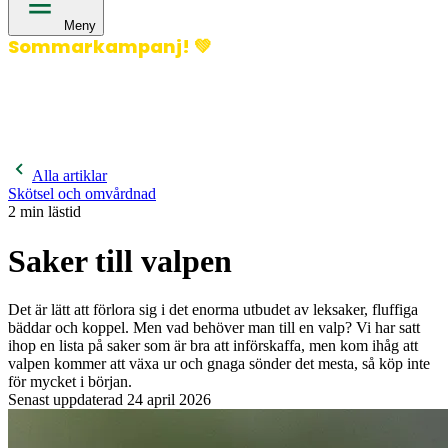
Meny
Sommarkampanj!
💚
400 kronor rabatt på hund- och kattförsäkringar & 600
kronor rabatt på hästförsäkringar. Ange kampanjkod
Sommar26.
Läs mer!
Alla artiklar
Skötsel och omvårdnad
2
min lästid
Saker till valpen
Det är lätt att förlora sig i det enorma utbudet av leksaker, fluffiga
bäddar och koppel. Men vad behöver man till en valp? Vi har satt
ihop en lista på saker som är bra att införskaffa, men kom ihåg att
valpen kommer att växa ur och gnaga sönder det mesta, så köp inte
för mycket i början.
Senast uppdaterad
24 april 2026