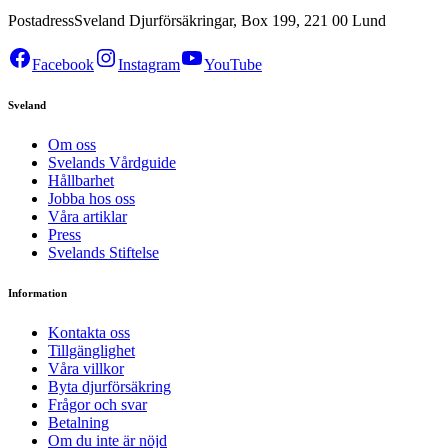
Postadress
Sveland Djurförsäkringar, Box 199, 221 00 Lund
Facebook
Instagram
YouTube
Sveland
Om oss
Svelands Vårdguide
Hållbarhet
Jobba hos oss
Våra artiklar
Press
Svelands Stiftelse
Information
Kontakta oss
Tillgänglighet
Våra villkor
Byta djurförsäkring
Frågor och svar
Betalning
Om du inte är nöjd