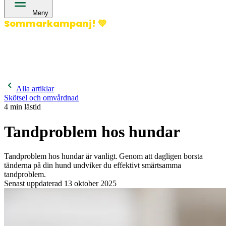
Meny
Sommarkampanj!
💚
400 kronor rabatt på hund- och kattförsäkringar & 600
kronor rabatt på hästförsäkringar. Ange kampanjkod
Sommar26.
Läs mer!
Alla artiklar
Skötsel och omvårdnad
4
min lästid
Tandproblem hos hundar
Tandproblem hos hundar är vanligt. Genom att dagligen borsta
tänderna på din hund undviker du effektivt smärtsamma
tandproblem.
Senast uppdaterad
13 oktober 2025