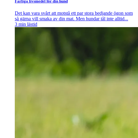
Farliga livsmedel för din hund
Det kan vara svårt att motstå ett par stora bedjande ögon som
så gärna vill smaka av din mat. Men hundar tål inte alltid...
3
min lästid