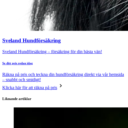
Sveland Hundförsäkring
Sveland Hundförsäkring – försäkring för din bästa vän!
Se ditt pris redan idag
Räkna på pris och teckna din hundförsäkring direkt via vår hemsida
– snabbt och smidigt!
Klicka här för att räkna på pris
Liknande artiklar