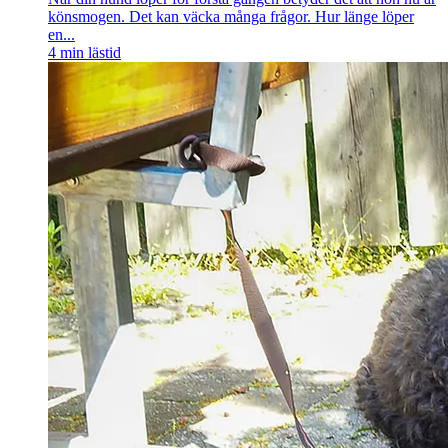
könsmogen. Det kan väcka många frågor. Hur länge löper
en...
4
min lästid