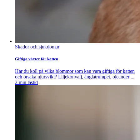
Skador och sjukdomar
Giftiga växter för katten
Har du koll på vilka blommor som kan vara giftiga för katten
och orsaka njursvikt? Liljekonvalj, änglatrumpet, oleander ...
2
min lästid