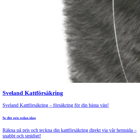
Sveland Kattförsäkring
Sveland Kattförsäkring – försäkring för din bästa vän!
Se ditt pris redan idag
Räkna på pris och teckna din kattförsäkring direkt via vår hemsida –
snabbt och smidigt!