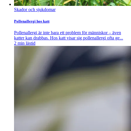
Skador och sjukdomar
Pollenallergi hos katt
Pollenallergi är inte bara ett problem för människor – även
katter kan drabbas. Hos katt visar sig pollenallergi ofta ge...
2
min lästid