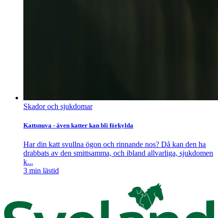
Skador och sjukdomar
Kattsnuva - även katter kan bli förkylda
Har din katt svullna ögon och rinnande nos? Då kan den ha
drabbats av den smittsamma, och ibland allvarliga, sjukdomen
k...
3
min lästid