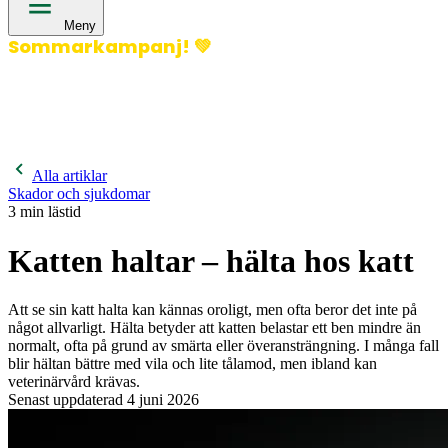
Meny
Sommarkampanj!
💚
400 kronor rabatt på hund- och kattförsäkringar & 600
kronor rabatt på hästförsäkringar. Ange kampanjkod
Sommar26.
Läs mer!
Alla artiklar
Skador och sjukdomar
3
min lästid
Katten haltar – hälta hos katt
Att se sin katt halta kan kännas oroligt, men ofta beror det inte på
något allvarligt. Hälta betyder att katten belastar ett ben mindre än
normalt, ofta på grund av smärta eller överansträngning. I många fall
blir hältan bättre med vila och lite tålamod, men ibland kan
veterinärvård krävas.
Senast uppdaterad
4 juni 2026