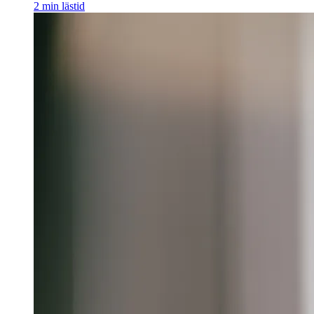
2
min lästid