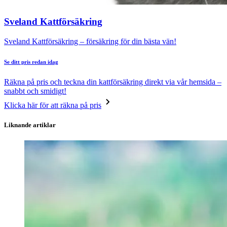
Sveland Kattförsäkring
Sveland Kattförsäkring – försäkring för din bästa vän!
Se ditt pris redan idag
Räkna på pris och teckna din kattförsäkring direkt via vår hemsida –
snabbt och smidigt!
Klicka här för att räkna på pris
Liknande artiklar