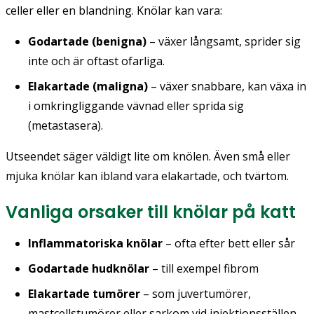
celler eller en blandning. Knölar kan vara:
Godartade (benigna)
– växer långsamt, sprider sig
inte och är oftast ofarliga.
Elakartade (maligna)
– växer snabbare, kan växa in
i omkringliggande vävnad eller sprida sig
(metastasera).
Utseendet säger väldigt lite om knölen. Även små eller
mjuka knölar kan ibland vara elakartade, och tvärtom.
Vanliga orsaker till knölar på katt
Inflammatoriska knölar
– ofta efter bett eller sår
Godartade hudknölar
– till exempel fibrom
Elakartade tumörer
– som juvertumörer,
mastcellstumörer eller sarkom vid injektionsställen