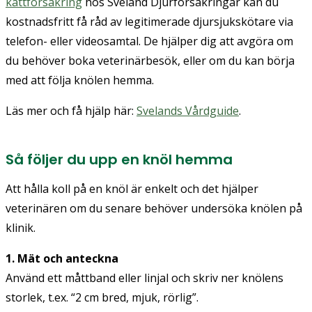
kattförsäkring
hos Sveland Djurförsäkringar kan du
kostnadsfritt få råd av legitimerade djursjukskötare via
telefon- eller videosamtal. De hjälper dig att avgöra om
du behöver boka veterinärbesök, eller om du kan börja
med att följa knölen hemma.
Läs mer och få hjälp här:
Svelands Vårdguide
.
Så följer du upp en knöl hemma
Att hålla koll på en knöl är enkelt och det hjälper
veterinären om du senare behöver undersöka knölen på
klinik.
1. Mät och anteckna
Använd ett måttband eller linjal och skriv ner knölens
storlek, t.ex. “2 cm bred, mjuk, rörlig”.