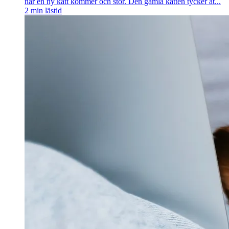
när en ny katt kommer och stör. Den gamla katten tycker at...
2
min lästid