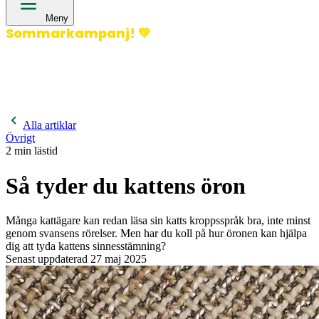
Meny
Sommarkampanj!
💚
400 kronor rabatt på hund- och kattförsäkringar & 600
kronor rabatt på hästförsäkringar. Ange kampanjkod
Sommar26.
Läs mer!
Alla artiklar
Övrigt
2
min lästid
Så tyder du kattens öron
Många kattägare kan redan läsa sin katts kroppsspråk bra, inte minst
genom svansens rörelser. Men har du koll på hur öronen kan hjälpa
dig att tyda kattens sinnesstämning?
Senast uppdaterad
27 maj 2025