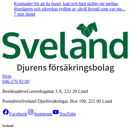
Kostnader för att ha hund, katt och häst skiljer sig mellan
djurslagen och påverkas tydligt av såväl livsstil som var ma...
7
min lästid
Hem
046-276 92 00
Besöksadress
Gasverksgatan 3 A, 222 29 Lund
Postadress
Sveland Djurförsäkringar, Box 199, 221 00 Lund
Facebook
Instagram
YouTube
Sveland