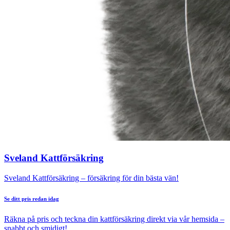
Sveland Kattförsäkring
Sveland Kattförsäkring – försäkring för din bästa vän!
Se ditt pris redan idag
Räkna på pris och teckna din kattförsäkring direkt via vår hemsida –
snabbt och smidigt!