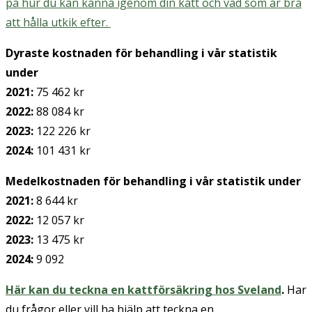
på hur du kan känna igenom din katt och vad som är bra
att hålla utkik efter.
Dyraste kostnaden för behandling i vår statistik
under
2021:
75 462 kr
2022:
88 084 kr
2023:
122 226 kr
2024:
101 431 kr
Medelkostnaden för behandling i vår statistik under
2021:
8 644 kr
2022:
12 057 kr
2023:
13 475 kr
2024:
9 092
Här kan du teckna en
kattförsäkring hos Sveland
.
Har
du frågor eller vill ha hjälp att teckna en