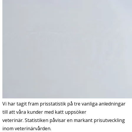
Vi har tagit fram prisstatistik på tre vanliga anledningar
till att våra kunder med katt uppsöker
veterinär. Statistiken påvisar en markant prisutveckling
inom veterinärvården.