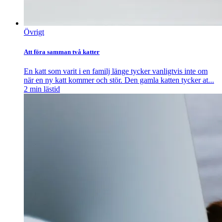
Övrigt
Att föra samman två katter
En katt som varit i en familj länge tycker vanligtvis inte om
när en ny katt kommer och stör. Den gamla katten tycker at...
2
min lästid