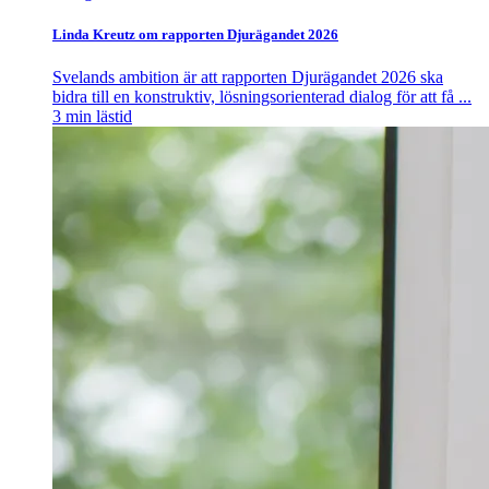
Linda Kreutz om rapporten Djurägandet 2026
Svelands ambition är att rapporten Djurägandet 2026 ska
bidra till en konstruktiv, lösningsorienterad dialog för att få ...
3
min lästid