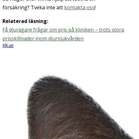
försäkring? Tveka inte att
kontakta oss
!
Relaterad läsning:
Få djurägare frågar om pris på kliniken – trots stora
prisskillnader inom djursjukvården
#
Katt