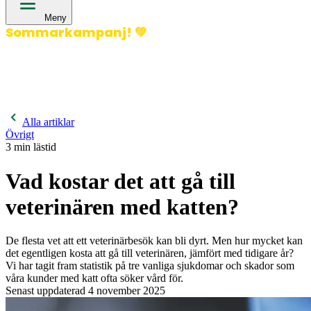
Meny
Sommarkampanj!
💚
400 kronor rabatt på hund- och kattförsäkringar & 600
kronor rabatt på hästförsäkringar. Ange kampanjkod
Sommar26.
Läs mer!
Alla artiklar
Övrigt
3
min lästid
Vad kostar det att gå till
veterinären med katten?
De flesta vet att ett veterinärbesök kan bli dyrt. Men hur mycket kan
det egentligen kosta att gå till veterinären, jämfört med tidigare år?
Vi har tagit fram statistik på tre vanliga sjukdomar och skador som
våra kunder med katt ofta söker vård för.
Senast uppdaterad
4 november 2025