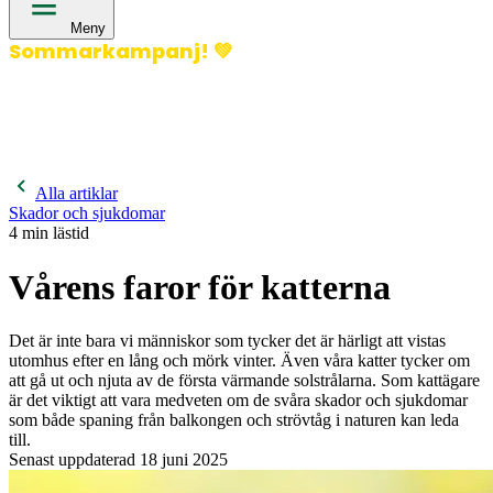
Meny
Sommarkampanj!
💚
400 kronor rabatt på hund- och kattförsäkringar & 600
kronor rabatt på hästförsäkringar. Ange kampanjkod
Sommar26.
Läs mer!
Alla artiklar
Skador och sjukdomar
4
min lästid
Vårens faror för katterna
Det är inte bara vi människor som tycker det är härligt att vistas
utomhus efter en lång och mörk vinter. Även våra katter tycker om
att gå ut och njuta av de första värmande solstrålarna. Som kattägare
är det viktigt att vara medveten om de svåra skador och sjukdomar
som både spaning från balkongen och strövtåg i naturen kan leda
till.
Senast uppdaterad
18 juni 2025