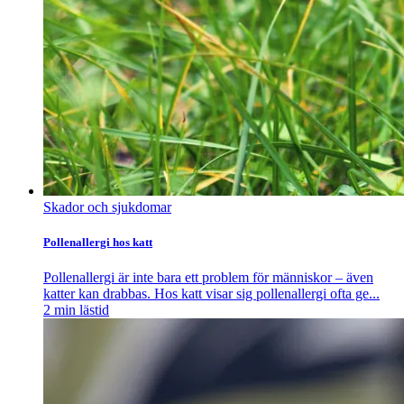
Skador och sjukdomar
Pollenallergi hos katt
Pollenallergi är inte bara ett problem för människor – även
katter kan drabbas. Hos katt visar sig pollenallergi ofta ge...
2
min lästid