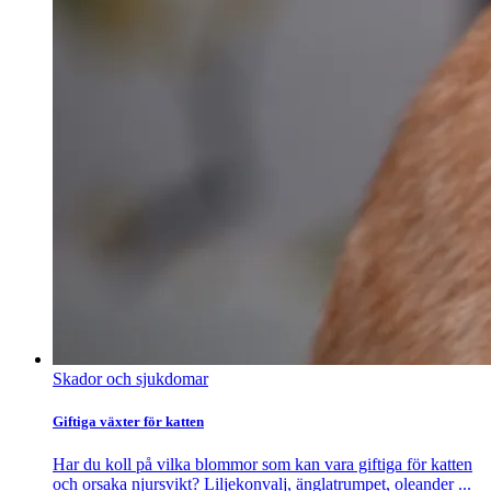
Skador och sjukdomar
Giftiga växter för katten
Har du koll på vilka blommor som kan vara giftiga för katten
och orsaka njursvikt? Liljekonvalj, änglatrumpet, oleander ...