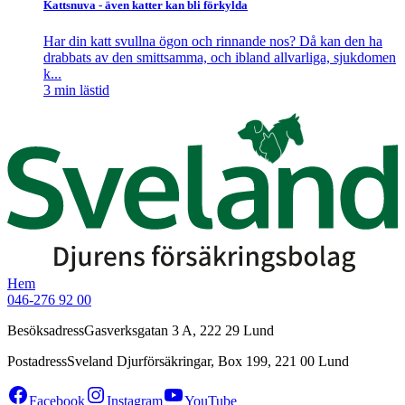
Kattsnuva - även katter kan bli förkylda
Har din katt svullna ögon och rinnande nos? Då kan den ha
drabbats av den smittsamma, och ibland allvarliga, sjukdomen
k...
3
min lästid
Hem
046-276 92 00
Besöksadress
Gasverksgatan 3 A, 222 29 Lund
Postadress
Sveland Djurförsäkringar, Box 199, 221 00 Lund
Facebook
Instagram
YouTube