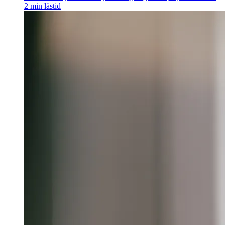
2
min lästid