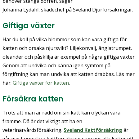
behöver stänga dörren, säger
Johanna Lydahl, skadechef på Sveland Djurförsäkringar.
Giftiga växter
Har du koll på vilka blommor som kan vara giftiga för
katten och orsaka njursvikt? Liljekonvalj, änglatrumpet,
oleander och påsklilja är exempel på några giftiga växter.
Genom att undvika och känna igen symtom på
förgiftning kan man undvika att katten drabbas. Läs mer
här:
Giftiga växter för katten
.
Försäkra katten
Trots att man är rädd om sin katt kan olyckan vara
framme. Då är det viktigt att ha en
veterinärvårdsförsäkring.
Sveland Kattförsäkring
är
vår mest populära kattförsäkring som ger alla katter ett