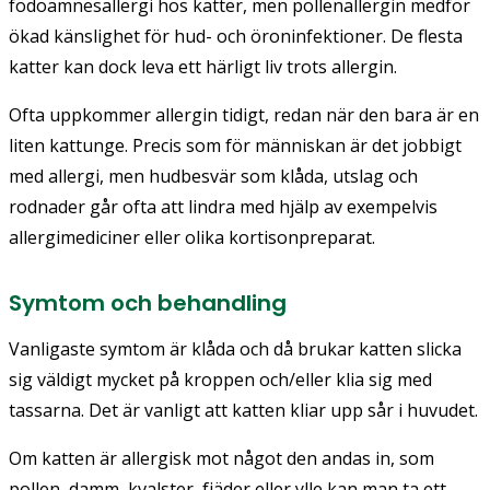
födoämnesallergi hos katter, men pollenallergin medför
ökad känslighet för hud- och öroninfektioner. De flesta
katter kan dock leva ett härligt liv trots allergin.
Ofta uppkommer allergin tidigt, redan när den bara är en
liten kattunge. Precis som för människan är det jobbigt
med allergi, men hudbesvär som klåda, utslag och
rodnader går ofta att lindra med hjälp av exempelvis
allergimediciner eller olika kortisonpreparat.
Symtom och behandling
Vanligaste symtom är klåda och då brukar katten slicka
sig väldigt mycket på kroppen och/eller klia sig med
tassarna. Det är vanligt att katten kliar upp sår i huvudet.
Om katten är allergisk mot något den andas in, som
pollen, damm, kvalster, fjäder eller ylle kan man ta ett