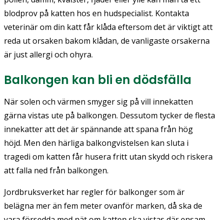
blodprov på katten hos en hudspecialist. Kontakta
veterinär om din katt får klåda eftersom det är viktigt att
reda ut orsaken bakom klådan, de vanligaste orsakerna
är just allergi och ohyra.
Balkongen kan bli en dödsfälla
När solen och värmen smyger sig på vill innekatten
gärna vistas ute på balkongen. Dessutom tycker de flesta
innekatter att det är spännande att spana från hög
höjd. Men den härliga balkongvistelsen kan sluta i
tragedi om katten får husera fritt utan skydd och riskera
att falla ned från balkongen.
Jordbruksverket har regler för balkonger som är
belägna mer än fem meter ovanför marken, då ska de
vara försedda med nät om katten ska vistas där ensam.