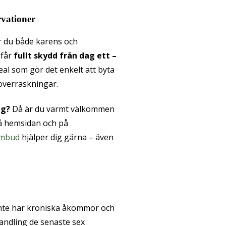
rvationer
er du både karens och
 får
fullt skydd från dag ett –
eal som gör det enkelt att byta
överraskningar.
ng?
Då är du varmt välkommen
 på hemsidan och på
ombud
hjälper dig gärna – även
inte har kroniska åkommor och
andling de senaste sex