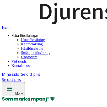
Hem
Våra försäkringar
Hundförsäkring
Kattförsäkring
Hästförsäkring
Smådjursförsäkring
Uppfödare
Vid skada
Kontakta oss
Mina sidor
Se ditt pris
Se ditt pris
Meny
Sommarkampanj!
💚