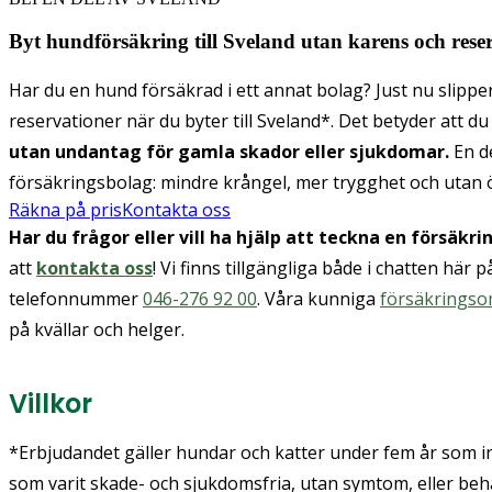
Byt hundförsäkring till Sveland utan karens och rese
Har du en hund försäkrad i ett annat bolag? Just nu slipp
reservationer när du byter till Sveland*. Det betyder att du
utan undantag för gamla skador eller sjukdomar.
En d
försäkringsbolag:
mindre krångel, mer trygghet och utan 
Räkna på pris
Kontakta oss
Har du frågor eller vill ha hjälp att teckna en försäkri
att
kontakta oss
! Vi finns tillgängliga både i chatten här
telefonnummer
046-276 92 00
. Våra kunniga
försäkrings
på kvällar och helger.
Villkor
*Erbjudandet gäller hundar och katter under fem år som 
som varit skade- och sjukdomsfria, utan symtom, eller beh