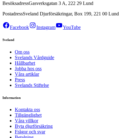
Besöksadress
Gasverksgatan 3 A, 222 29 Lund
Postadress
Sveland Djurförsäkringar, Box 199, 221 00 Lund
Facebook
Instagram
YouTube
Sveland
Om oss
Svelands Vårdguide
Hållbarhet
Jobba hos oss
Våra artiklar
Press
Svelands Stiftelse
Information
Kontakta oss
Tillgänglighet
Våra villkor
Byta djurförsäkring
Frågor och svar
Betalning