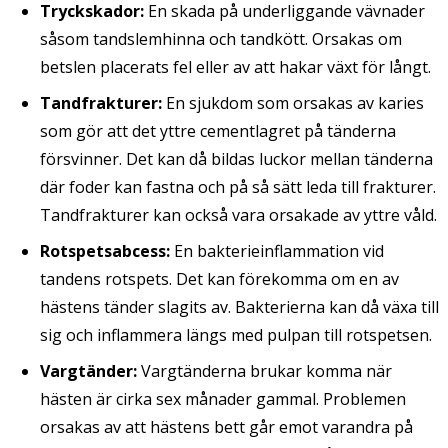
Tryckskador:
En skada på underliggande vävnader
såsom tandslemhinna och tandkött. Orsakas om
betslen placerats fel eller av att hakar växt för långt.
Tandfrakturer:
En sjukdom som orsakas av karies
som gör att det yttre cementlagret på tänderna
försvinner. Det kan då bildas luckor mellan tänderna
där foder kan fastna och på så sätt leda till frakturer.
Tandfrakturer kan också vara orsakade av yttre våld.
Rotspetsabcess:
En bakterieinflammation vid
tandens rotspets. Det kan förekomma om en av
hästens tänder slagits av. Bakterierna kan då växa till
sig och inflammera längs med pulpan till rotspetsen.
Vargtänder:
Vargtänderna brukar komma när
hästen är cirka sex månader gammal. Problemen
orsakas av att hästens bett går emot varandra på