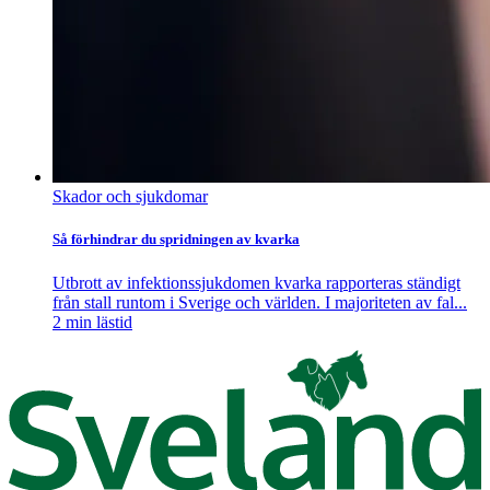
Skador och sjukdomar
Så förhindrar du spridningen av kvarka
Utbrott av infektionssjukdomen kvarka rapporteras ständigt
från stall runtom i Sverige och världen. I majoriteten av fal...
2
min lästid