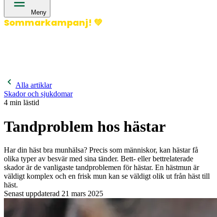
Meny
Sommarkampanj!
💚
400 kronor rabatt på hund- och kattförsäkringar & 600
kronor rabatt på hästförsäkringar. Ange kampanjkod
Sommar26.
Läs mer!
Alla artiklar
Skador och sjukdomar
4
min lästid
Tandproblem hos hästar
Har din häst bra munhälsa? Precis som människor, kan hästar få
olika typer av besvär med sina tänder. Bett- eller bettrelaterade
skador är de vanligaste tandproblemen för hästar. En hästmun är
väldigt komplex och en frisk mun kan se väldigt olik ut från häst till
häst.
Senast uppdaterad
21 mars 2025