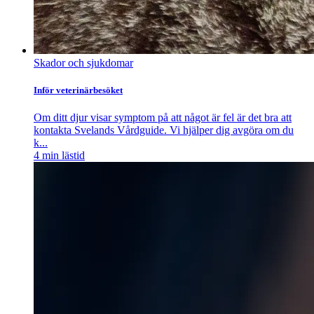
Skador och sjukdomar
Inför veterinärbesöket
Om ditt djur visar symptom på att något är fel är det bra att
kontakta Svelands Vårdguide. Vi hjälper dig avgöra om du
k...
4
min lästid