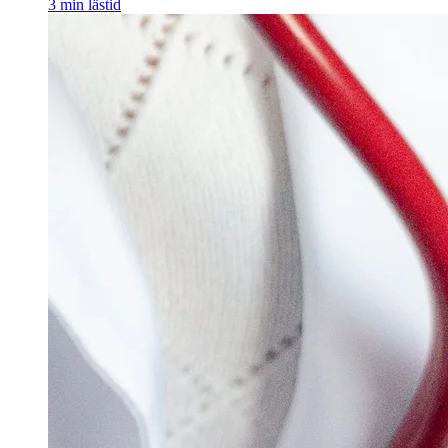
3
min lästid