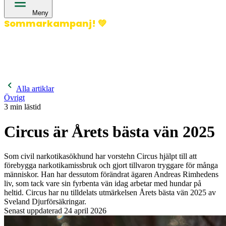
Meny
Sommarkampanj!
💚
400 kronor rabatt på hund- och kattförsäkringar & 600
kronor rabatt på hästförsäkringar. Ange kampanjkod
Sommar26.
Läs mer!
Alla artiklar
Övrigt
3
min lästid
Circus är Årets bästa vän 2025
Som civil narkotikasökhund har vorstehn Circus hjälpt till att
förebygga narkotikamissbruk och gjort tillvaron tryggare för många
människor. Han har dessutom förändrat ägaren Andreas Rimhedens
liv, som tack vare sin fyrbenta vän idag arbetar med hundar på
heltid. Circus har nu tilldelats utmärkelsen Årets bästa vän 2025 av
Sveland Djurförsäkringar.
Senast uppdaterad
24 april 2026