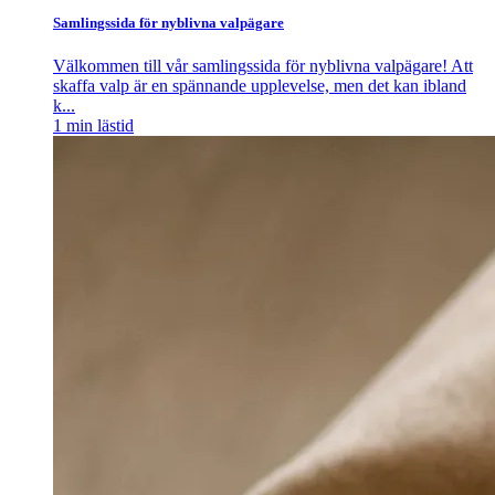
Samlingssida för nyblivna valpägare
Välkommen till vår samlingssida för nyblivna valpägare! Att
skaffa valp är en spännande upplevelse, men det kan ibland
k...
1
min lästid