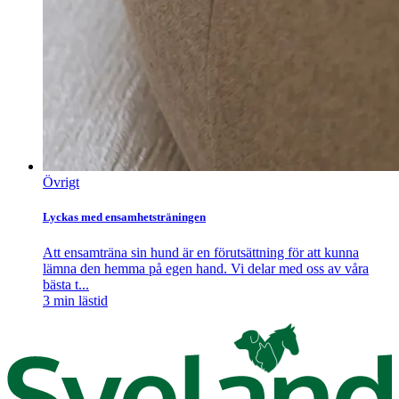
Övrigt
Lyckas med ensamhetsträningen
Att ensamträna sin hund är en förutsättning för att kunna
lämna den hemma på egen hand. Vi delar med oss av våra
bästa t...
3
min lästid