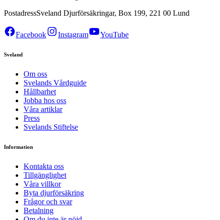
Postadress
Sveland Djurförsäkringar, Box 199, 221 00 Lund
Facebook
Instagram
YouTube
Sveland
Om oss
Svelands Vårdguide
Hållbarhet
Jobba hos oss
Våra artiklar
Press
Svelands Stiftelse
Information
Kontakta oss
Tillgänglighet
Våra villkor
Byta djurförsäkring
Frågor och svar
Betalning
Om du inte är nöjd