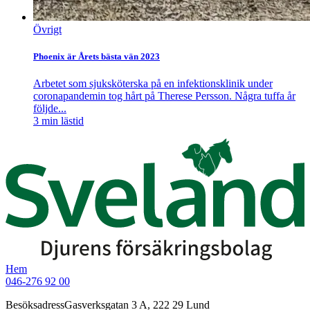
Övrigt
Phoenix är Årets bästa vän 2023
Arbetet som sjuksköterska på en infektionsklinik under
coronapandemin tog hårt på Therese Persson. Några tuffa år
följde...
3
min lästid
Hem
046-276 92 00
Besöksadress
Gasverksgatan 3 A, 222 29 Lund