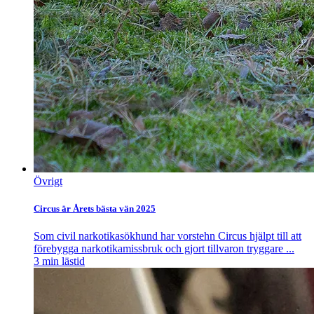
Övrigt
Circus är Årets bästa vän 2025
Som civil narkotikasökhund har vorstehn Circus hjälpt till att
förebygga narkotikamissbruk och gjort tillvaron tryggare ...
3
min lästid