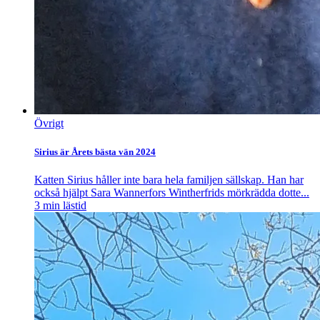
Övrigt
Sirius är Årets bästa vän 2024
Katten Sirius håller inte bara hela familjen sällskap. Han har
också hjälpt Sara Wannerfors Wintherfrids mörkrädda dotte...
3
min lästid