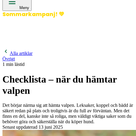
Meny
Sommarkampanj!
💚
400 kronor rabatt på hund- och kattförsäkringar & 600
kronor rabatt på hästförsäkringar. Ange kampanjkod
Sommar26.
Läs mer!
Alla artiklar
Övrigt
1
min lästid
Checklista – när du hämtar
valpen
Det börjar närma sig att hämta valpen. Leksaker, koppel och bädd är
säkert redan på plats och troligtvis är du full av förväntan. Men det
finns en del, kanske inte så roliga, men väldigt viktiga saker som du
behöver göra och säkerställa när du köper hund.
Senast uppdaterad
13 juni 2025