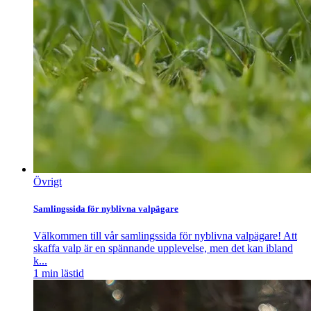
Övrigt
Samlingssida för nyblivna valpägare
Välkommen till vår samlingssida för nyblivna valpägare! Att
skaffa valp är en spännande upplevelse, men det kan ibland
k...
1
min lästid