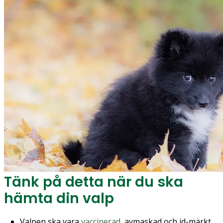
Tänk på detta när du ska
hämta din valp
Valpen ska vara
vaccinerad
, avmaskad och id-märkt