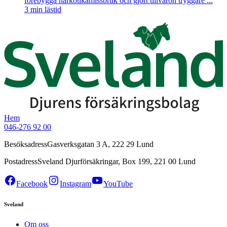
förebygga narkotikamissbruk och gjort tillvaron tryggare ...
3
min lästid
Hem
046-276 92 00
Besöksadress
Gasverksgatan 3 A, 222 29 Lund
Postadress
Sveland Djurförsäkringar, Box 199, 221 00 Lund
Facebook
Instagram
YouTube
Sveland
Om oss