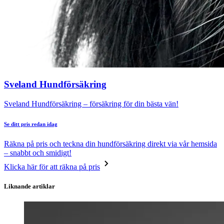
Sveland Hundförsäkring
Sveland Hundförsäkring – försäkring för din bästa vän!
Se ditt pris redan idag
Räkna på pris och teckna din hundförsäkring direkt via vår hemsida
– snabbt och smidigt!
Klicka här för att räkna på pris
Liknande artiklar