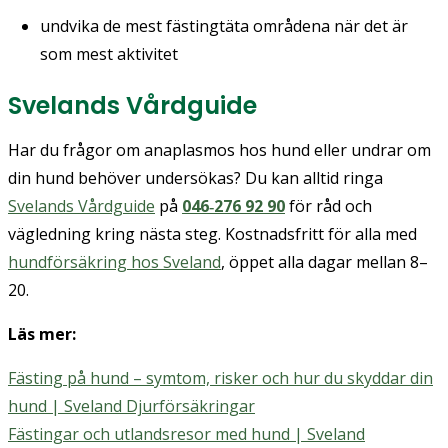
undvika de mest fästingtäta områdena när det är
som mest aktivitet
Svelands Vårdguide
Har du frågor om anaplasmos hos hund eller undrar om
din hund behöver undersökas? Du kan alltid ringa
Svelands Vårdguide
på
046‑276 92 90
för råd och
vägledning kring nästa steg. Kostnadsfritt för alla med
hundförsäkring hos Sveland
, öppet alla dagar mellan 8–
20.
Läs mer:
Fästing på hund – symtom, risker och hur du skyddar din
hund | Sveland Djurförsäkringar
Fästingar och utlandsresor med hund | Sveland