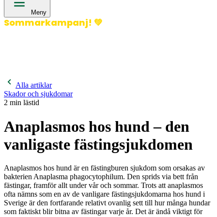
Meny
Sommarkampanj!
💚
400 kronor rabatt på hund- och kattförsäkringar & 600
kronor rabatt på hästförsäkringar. Ange kampanjkod
Sommar26.
Läs mer!
Alla artiklar
Skador och sjukdomar
2
min lästid
Anaplasmos hos hund – den
vanligaste fästingsjukdomen
Anaplasmos hos hund är en fästingburen sjukdom som orsakas av
bakterien Anaplasma phagocytophilum. Den sprids via bett från
fästingar, framför allt under vår och sommar. Trots att anaplasmos
ofta nämns som en av de vanligare fästingsjukdomarna hos hund i
Sverige är den fortfarande relativt ovanlig sett till hur många hundar
som faktiskt blir bitna av fästingar varje år. Det är ändå viktigt för