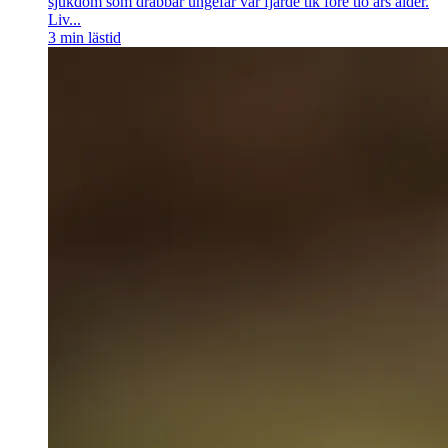
sjukdom som drabbar ungefär var fjärde tik före tio års ålder.
Liv...
3
min lästid