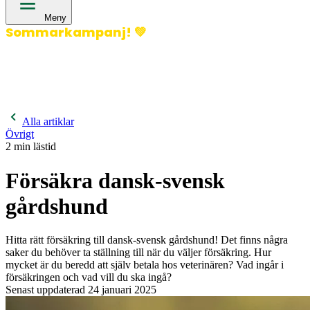
Meny
Sommarkampanj!
💚
400 kronor rabatt på hund- och kattförsäkringar & 600
kronor rabatt på hästförsäkringar. Ange kampanjkod
Sommar26.
Läs mer!
Alla artiklar
Övrigt
2
min lästid
Försäkra dansk-svensk
gårdshund
Hitta rätt försäkring till dansk-svensk gårdshund! Det finns några
saker du behöver ta ställning till när du väljer försäkring. Hur
mycket är du beredd att själv betala hos veterinären? Vad ingår i
försäkringen och vad vill du ska ingå?
Senast uppdaterad
24 januari 2025