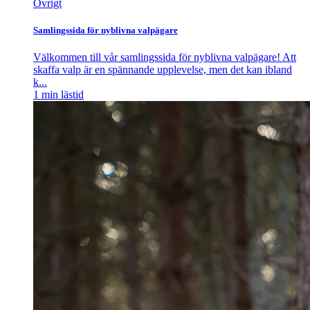
Övrigt
Samlingssida för nyblivna valpägare
Välkommen till vår samlingssida för nyblivna valpägare! Att
skaffa valp är en spännande upplevelse, men det kan ibland
k...
1
min lästid