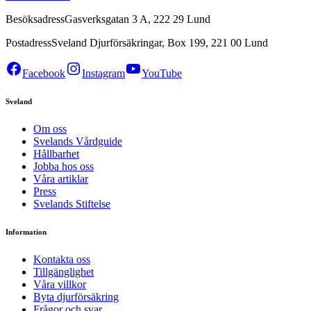
Besöksadress
Gasverksgatan 3 A, 222 29 Lund
Postadress
Sveland Djurförsäkringar, Box 199, 221 00 Lund
Facebook
Instagram
YouTube
Sveland
Om oss
Svelands Vårdguide
Hållbarhet
Jobba hos oss
Våra artiklar
Press
Svelands Stiftelse
Information
Kontakta oss
Tillgänglighet
Våra villkor
Byta djurförsäkring
Frågor och svar