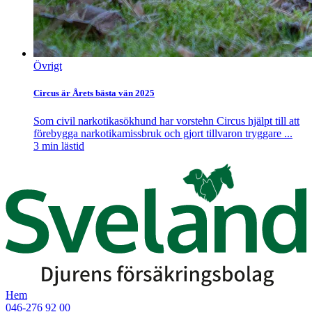
Övrigt
Circus är Årets bästa vän 2025
Som civil narkotikasökhund har vorstehn Circus hjälpt till att
förebygga narkotikamissbruk och gjort tillvaron tryggare ...
3
min lästid
Hem
046-276 92 00