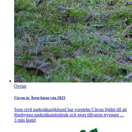
Övrigt
Circus är Årets bästa vän 2025
Som civil narkotikasökhund har vorstehn Circus hjälpt till att
förebygga narkotikamissbruk och gjort tillvaron tryggare ...
3
min lästid