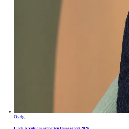
Övrigt
Linda Kreutz om rapporten Djurägandet 2026