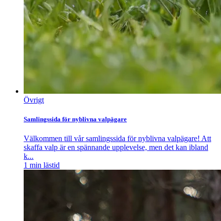
Övrigt
Samlingssida för nyblivna valpägare
Välkommen till vår samlingssida för nyblivna valpägare! Att
skaffa valp är en spännande upplevelse, men det kan ibland
k...
1
min lästid