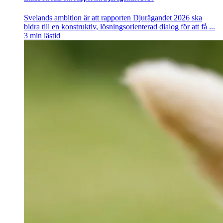
Svelands ambition är att rapporten Djurägandet 2026 ska
bidra till en konstruktiv, lösningsorienterad dialog för att få ...
3
min lästid