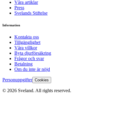
Våra artiklar
Press
Svelands Stiftelse
Information
Kontakta oss
Tillgänglighet
Våra villkor
Byta djurförsäkring
Frågor och svar
Betalning
Om du inte är nöjd
Personuppgifter
Cookies
©
2026
Sveland. All rights reserved.