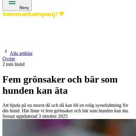
Meny
Sommarkampanj!
💚
400 kronor rabatt på hund- och kattförsäkringar & 600
kronor rabatt på hästförsäkringar. Ange kampanjkod
Sommar26.
Läs mer!
Alla artiklar
Övrigt
2
min lästid
Fem grönsaker och bär som
hunden kan äta
Att bjuda på en morot då och då kan bli en rolig sysselsättning för
din hund. Här listar vi fem grönsaker och bär som hunden kan äta.
Senast uppdaterad
3 oktober 2025