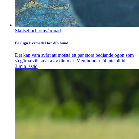
Skötsel och omvårdnad
Farliga livsmedel för din hund
Det kan vara svårt att motstå ett par stora bedjande ögon som
så gärna vill smaka av din mat. Men hundar tål inte alltid...
3
min lästid