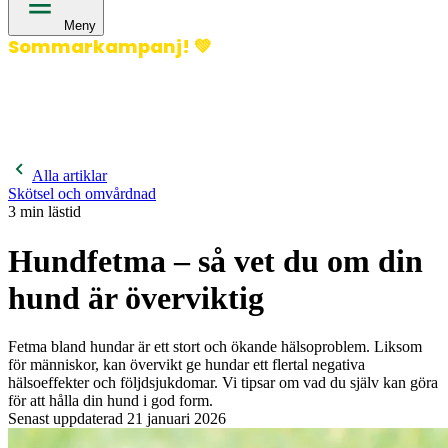
Meny
Sommarkampanj!
💚
400 kronor rabatt på hund- och kattförsäkringar & 600
kronor rabatt på hästförsäkringar. Ange kampanjkod
Sommar26.
Läs mer!
Alla artiklar
Skötsel och omvårdnad
3
min lästid
Hundfetma – så vet du om din
hund är överviktig
Fetma bland hundar är ett stort och ökande hälsoproblem. Liksom
för människor, kan övervikt ge hundar ett flertal negativa
hälsoeffekter och följdsjukdomar. Vi tipsar om vad du själv kan göra
för att hålla din hund i god form.
Senast uppdaterad
21 januari 2026