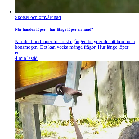
Skötsel och omvårdnad
När hunden löper – hur länge löper en hund?
När din hund löper för första gången betyder det att hon nu är
könsmogen. Det kan väcka många frågor. Hur länge löper
en...
4
min lästid