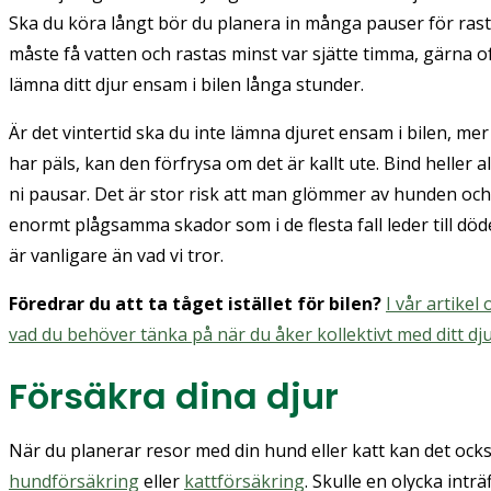
Ska du köra långt bör du planera in många pauser för ras
måste få vatten och rastas minst var sjätte timma, gärna of
lämna ditt djur ensam i bilen långa stunder.
Är det vintertid ska du inte lämna djuret ensam i bilen, me
har päls, kan den förfrysa om det är kallt ute. Bind heller
ni pausar. Det är stor risk att man glömmer av hunden och 
enormt plågsamma skador som i de flesta fall leder till döde
är vanligare än vad vi tror.
Föredrar du att ta tåget istället för bilen?
I vår artike
vad du behöver tänka på när du åker kollektivt med ditt dj
Försäkra dina djur
När du planerar resor med din hund eller katt kan det också
hundförsäkring
eller
kattförsäkring
. Skulle en olycka intr