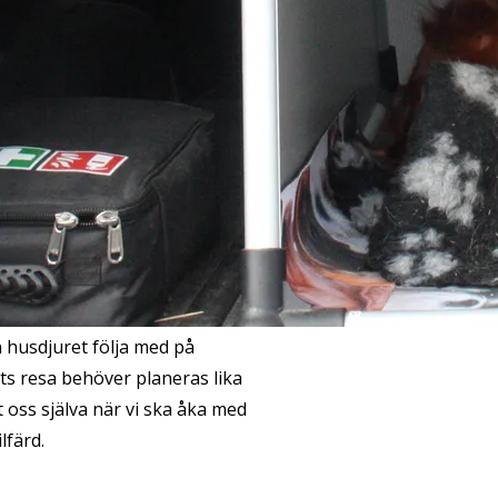
n husdjuret följa med på
ets resa behöver planeras lika
t oss själva när vi ska åka med
ilfärd.