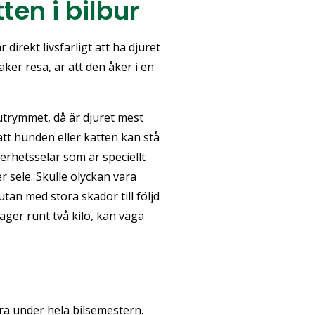
en i bilbur
 direkt livsfarligt att ha djuret
äker resa, är att den åker i en
utrymmet, då är djuret mest
att hunden eller katten kan stå
kerhetsselar som är speciellt
r sele. Skulle olyckan vara
utan med stora skador till följd
äger runt två kilo, kan väga
bra under hela bilsemestern.