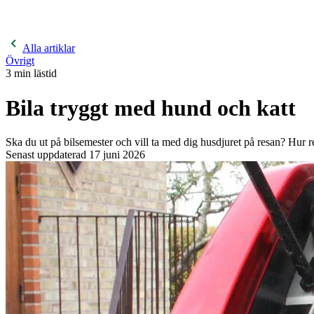
400 kronor rabatt på hund- och kattförsäkringar & 600 kr
hästförsäkringar. Ange kampanjkod
Sommar26.
Läs mer!
Alla artiklar
Övrigt
3
min lästid
Bila tryggt med hund och katt
Ska du ut på bilsemester och vill ta med dig husdjuret på resan? Hur re
Senast uppdaterad
17 juni 2026