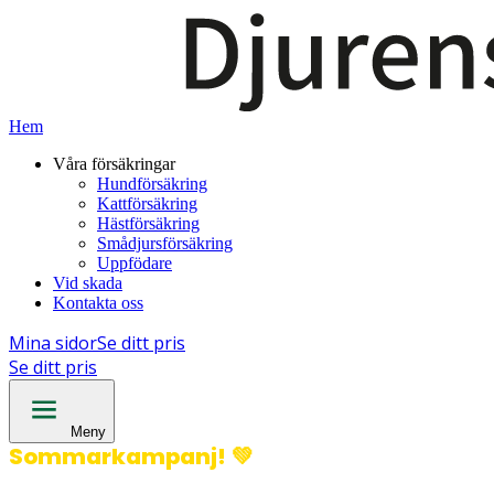
Hem
Våra försäkringar
Hundförsäkring
Kattförsäkring
Hästförsäkring
Smådjursförsäkring
Uppfödare
Vid skada
Kontakta oss
Mina sidor
Se ditt pris
Se ditt pris
Meny
Sommarkampanj!
💚