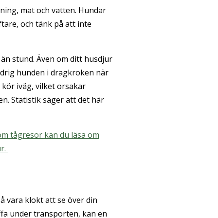
tning, mat och vatten. Hundar
tare, och tänk på att inte
r än stund. Även om ditt husdjur
 aldrig hunden i dragkroken när
kör iväg, vilket orsakar
n. Statistik säger att det här
l om tågresor kan du läsa om
ur.
 vara klokt att se över din
äffa under transporten, kan en