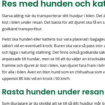
Res med hunden och katt
Slarva aldrig när du transporterar ditt husdjur i bilen. Det är
löst i bilen under resan. Det bästa för att djuret ska få en s
godkänd transportbur.
Helst ska hunden eller kattens bur vara placerad i bagage
säkert vid en eventuell krock. Buren ska vara så pass stor 
och ligga i naturlig ställning. Det finns också godkända sä
anpassade till hundar, men se till att du väljer en krocksäke
framme och djuret är löst i bilen, kan djuret fara fram i bilr
för alla i bilen. Även en liten hund som en chihuahua som v
uppemot 80 kilo vid en krock i 50 km/h.
Rasta hunden under resan
Som djurägare är du skyldig att se till så ditt husdjur mår 