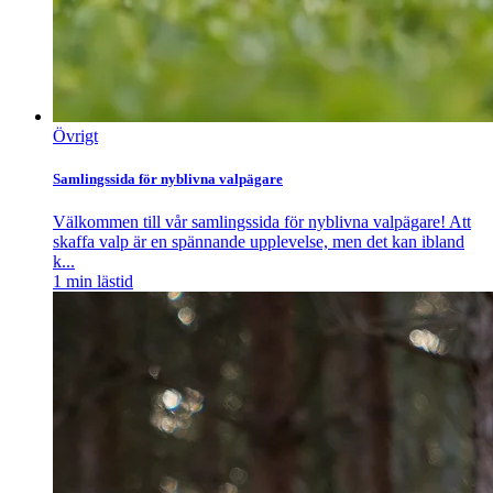
Övrigt
Samlingssida för nyblivna valpägare
Välkommen till vår samlingssida för nyblivna valpägare! Att
skaffa valp är en spännande upplevelse, men det kan ibland
k...
1
min lästid