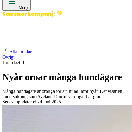
Meny
Sommarkampanj!
💚
400 kronor rabatt på hund- och kattförsäkringar & 600
kronor rabatt på hästförsäkringar. Ange kampanjkod
Sommar26.
Läs mer!
Alla artiklar
Övrigt
1
min lästid
Nyår oroar många hundägare
Många hundägare är oroliga för sin hund inför nyår. Det visar en
undersökning som Sveland Djurförsäkringar har gjort.
Senast uppdaterad
24 juni 2025