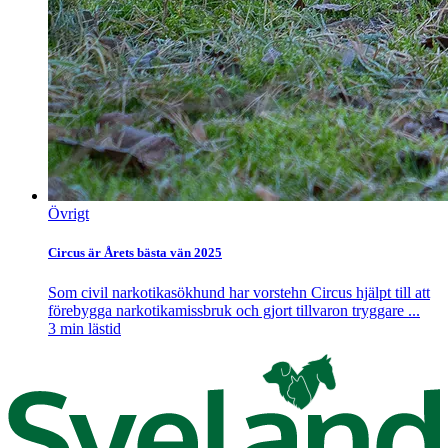
Övrigt
Circus är Årets bästa vän 2025
Som civil narkotikasökhund har vorstehn Circus hjälpt till att
förebygga narkotikamissbruk och gjort tillvaron tryggare ...
3
min lästid