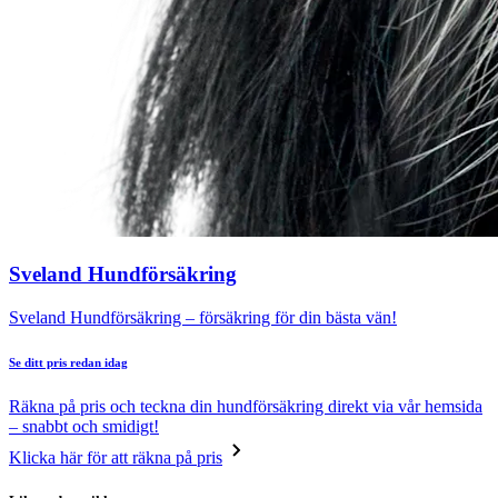
Sveland Hundförsäkring
Sveland Hundförsäkring – försäkring för din bästa vän!
Se ditt pris redan idag
Räkna på pris och teckna din hundförsäkring direkt via vår hemsida
– snabbt och smidigt!
Klicka här för att räkna på pris