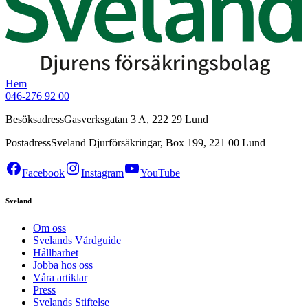
Hem
046-276 92 00
Besöksadress
Gasverksgatan 3 A, 222 29 Lund
Postadress
Sveland Djurförsäkringar, Box 199, 221 00 Lund
Facebook
Instagram
YouTube
Sveland
Om oss
Svelands Vårdguide
Hållbarhet
Jobba hos oss
Våra artiklar
Press
Svelands Stiftelse