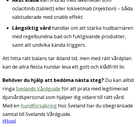
Akut klåda
kan lindras med läkemedel som
oclacitinib
(tablett) eller
lokivetmab
(injektion) – båda
välstuderade med snabb effekt.
Långsiktig vård
handlar om att stärka hudbarriären
med regelbundna bad och fuktgivande produkter,
samt att undvika kända triggers.
Att hitta rätt balans tar ibland tid, men med rätt vårdplan
kan de allra flesta hundar leva ett gott och klådfritt liv.
Behöver du hjälp att bedöma nästa steg?
Du kan alltid
ringa
Svelands Vårdguide
för att prata med legitimerad
djurvårdspersonal som hjälper dig vidare till rätt vård.
Med en
hundförsäkring
hos Sveland har du obegränsade
samtal till Svelands Vårdguide.
#
Hund