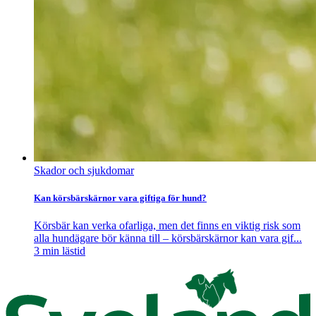
Skador och sjukdomar
Kan körsbärskärnor vara giftiga för hund?
Körsbär kan verka ofarliga, men det finns en viktig risk som
alla hundägare bör känna till – körsbärskärnor kan vara gif...
3
min lästid