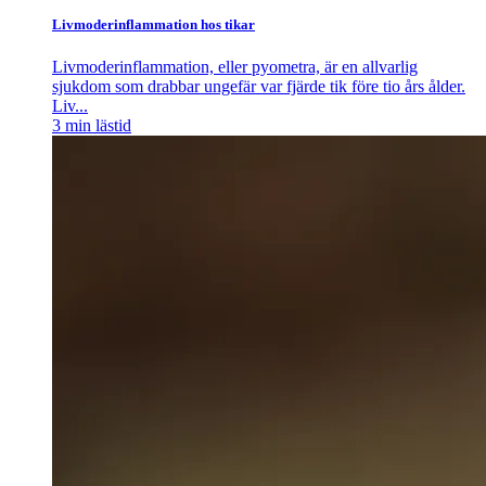
Livmoderinflammation hos tikar
Livmoderinflammation, eller pyometra, är en allvarlig
sjukdom som drabbar ungefär var fjärde tik före tio års ålder.
Liv...
3
min lästid