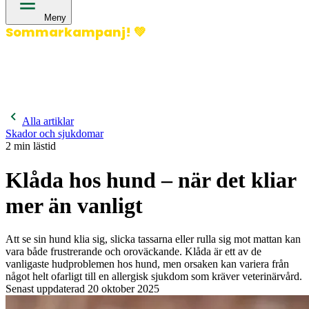
Meny
Sommarkampanj!
💚
400 kronor rabatt på hund- och kattförsäkringar & 600
kronor rabatt på hästförsäkringar. Ange kampanjkod
Sommar26.
Läs mer!
Alla artiklar
Skador och sjukdomar
2
min lästid
Klåda hos hund – när det kliar
mer än vanligt
Att se sin hund klia sig, slicka tassarna eller rulla sig mot mattan kan
vara både frustrerande och oroväckande. Klåda är ett av de
vanligaste hudproblemen hos hund, men orsaken kan variera från
något helt ofarligt till en allergisk sjukdom som kräver veterinärvård.
Senast uppdaterad
20 oktober 2025