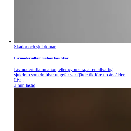
Skador och sjukdomar
Livmoderinflammation hos tikar
Livmoderinflammation, eller pyometra, är en allvarlig
sjukdom som drabbar ungefär var fjärde tik före tio års ålder.
Liv...
3
min lästid