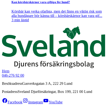
Kan körsbärskärnor vara giftiga för hund?
Körsbär kan verka ofarliga, men det finns en viktig risk som
alla hundägare bör känna till – körsbärskärnor kan vara gif...
3
min lästid
Hem
046-276 92 00
Besöksadress
Gasverksgatan 3 A, 222 29 Lund
Postadress
Sveland Djurförsäkringar, Box 199, 221 00 Lund
Facebook
Instagram
YouTube