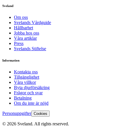
Sveland
Om oss
Svelands Vårdguide
Hållbarhet
Jobba hos oss
Våra artiklar
Press
Svelands Stiftelse
Information
Kontakta oss
Tillgänglighet
Våra villkor
Byta djurförsäkring
Frågor och svar
Betalning
Om du inte är nöjd
Personuppgifter
Cookies
©
2026
Sveland. All rights reserved.