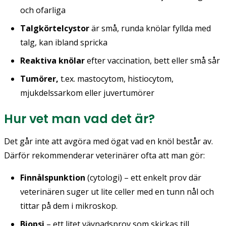
och ofarliga
Talgkörtelcystor
är små, runda knölar fyllda med
talg, kan ibland spricka
Reaktiva knölar
efter vaccination, bett eller små sår
Tumörer,
t.ex. mastocytom, histiocytom,
mjukdelssarkom eller juvertumörer
Hur vet man vad det är?
Det går inte att avgöra med ögat vad en knöl består av.
Därför rekommenderar veterinärer ofta att man gör:
Finnålspunktion
(cytologi) – ett enkelt prov där
veterinären suger ut lite celler med en tunn nål och
tittar på dem i mikroskop.
Biopsi
– ett litet vävnadsprov som skickas till