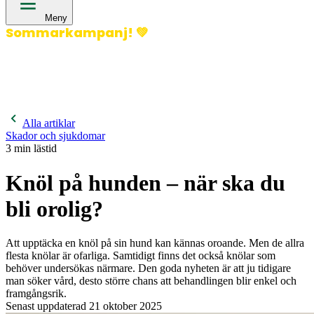
Meny
Sommarkampanj!
💚
400 kronor rabatt på hund- och kattförsäkringar & 600
kronor rabatt på hästförsäkringar. Ange kampanjkod
Sommar26.
Läs mer!
Alla artiklar
Skador och sjukdomar
3
min lästid
Knöl på hunden – när ska du
bli orolig?
Att upptäcka en knöl på sin hund kan kännas oroande. Men de allra
flesta knölar är ofarliga. Samtidigt finns det också knölar som
behöver undersökas närmare. Den goda nyheten är att ju tidigare
man söker vård, desto större chans att behandlingen blir enkel och
framgångsrik.
Senast uppdaterad
21 oktober 2025