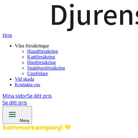
Hem
Våra försäkringar
Hundförsäkring
Kattförsäkring
Hästförsäkring
Smådjursförsäkring
Uppfödare
Vid skada
Kontakta oss
Mina sidor
Se ditt pris
Se ditt pris
Meny
Sommarkampanj!
💚