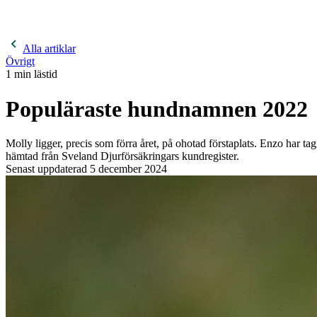
400 kronor rabatt på hund- och kattförsäkringar & 600 kr
hästförsäkringar. Ange kampanjkod
Sommar26.
Läs mer!
Alla artiklar
Övrigt
1
min lästid
Populäraste hundnamnen 2022
Molly ligger, precis som förra året, på ohotad förstaplats. Enzo har ta
hämtad från Sveland Djurförsäkringars kundregister.
Senast uppdaterad
5 december 2024