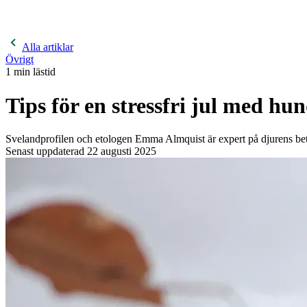
400 kronor rabatt på hund- och kattförsäkringar & 600 kr
hästförsäkringar. Ange kampanjkod
Sommar26.
Läs mer!
Alla artiklar
Övrigt
1
min lästid
Tips för en stressfri jul med hu
Svelandprofilen och etologen Emma Almquist är expert på djurens betee
Senast uppdaterad
22 augusti 2025