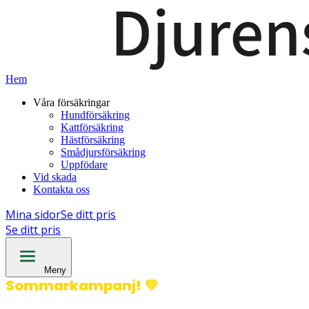
Hem
Våra försäkringar
Hundförsäkring
Kattförsäkring
Hästförsäkring
Smådjursförsäkring
Uppfödare
Vid skada
Kontakta oss
Mina sidor
Se ditt pris
Se ditt pris
Meny
Sommarkampanj!
💚