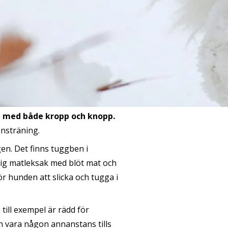
a med både kropp och knopp.
ansträning.
gen. Det finns tuggben i
lig matleksak med blöt mat och
ör hunden att slicka och tugga i
ill exempel är rädd för
n vara någon annanstans tills