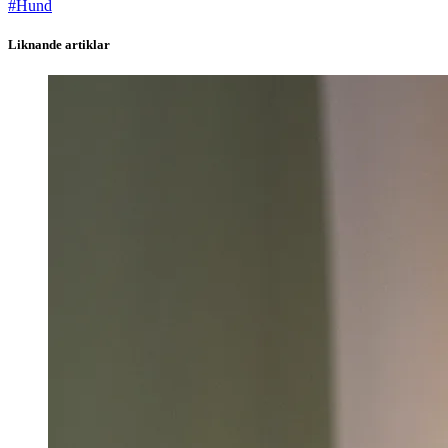
#
Hund
Liknande artiklar