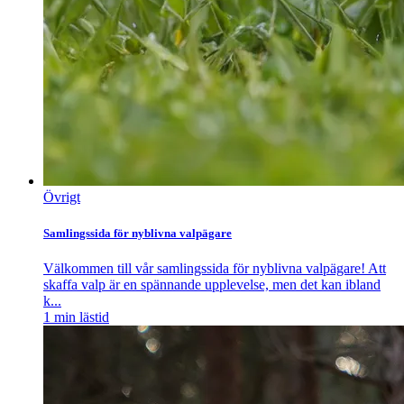
Övrigt
Samlingssida för nyblivna valpägare
Välkommen till vår samlingssida för nyblivna valpägare! Att
skaffa valp är en spännande upplevelse, men det kan ibland
k...
1
min lästid