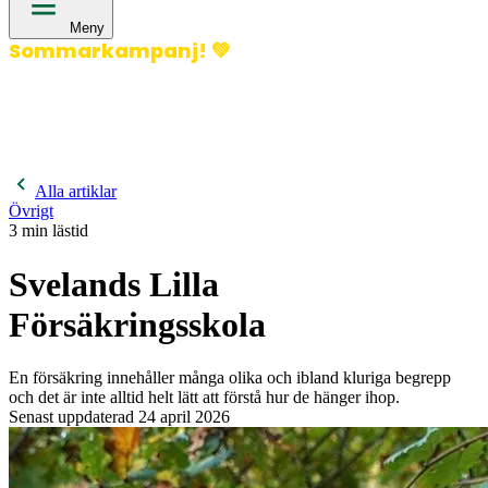
Meny
Sommarkampanj!
💚
400 kronor rabatt på hund- och kattförsäkringar & 600
kronor rabatt på hästförsäkringar. Ange kampanjkod
Sommar26.
Läs mer!
Alla artiklar
Övrigt
3
min lästid
Svelands Lilla
Försäkringsskola
En försäkring innehåller många olika och ibland kluriga begrepp
och det är inte alltid helt lätt att förstå hur de hänger ihop.
Senast uppdaterad
24 april 2026