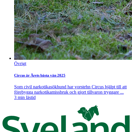
Övrigt
Circus är Årets bästa vän 2025
Som civil narkotikasökhund har vorstehn Circus hjälpt till att
förebygga narkotikamissbruk och gjort tillvaron tryggare ...
3
min lästid