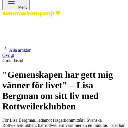
Meny
Sommarkampanj!
💚
400 kronor rabatt på hund- och kattförsäkringar & 600
kronor rabatt på hästförsäkringar. Ange kampanjkod
Sommar26.
Läs mer!
Alla artiklar
Övrigt
4
min lästid
"Gemenskapen har gett mig
vänner för livet" – Lisa
Bergman om sitt liv med
Rottweilerklubben
För Lisa Bergman, ledamot i lägerkommittén i Svenska
Rottweilerklubben, har rottweilern varit mer än en hundras – det har