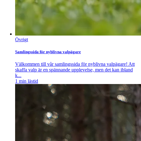
Övrigt
Samlingssida för nyblivna valpägare
Välkommen till vår samlingssida för nyblivna valpägare! Att
skaffa valp är en spännande upplevelse, men det kan ibland
k...
1
min lästid