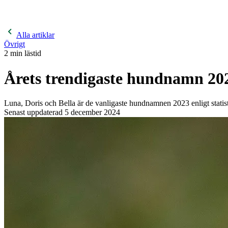
400 kronor rabatt på hund- och kattförsäkringar & 600 kr
hästförsäkringar. Ange kampanjkod
Sommar26.
Läs mer!
Alla artiklar
Övrigt
2
min lästid
Årets trendigaste hundnamn 20
Luna, Doris och Bella är de vanligaste hundnamnen 2023 enligt statist
Senast uppdaterad
5 december 2024