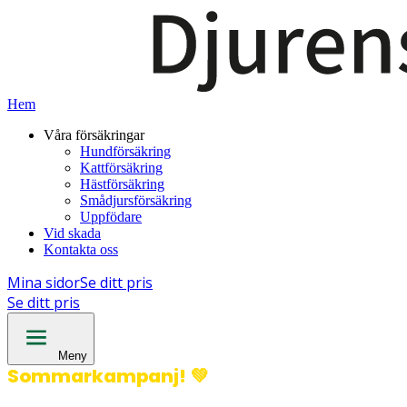
Hem
Våra försäkringar
Hundförsäkring
Kattförsäkring
Hästförsäkring
Smådjursförsäkring
Uppfödare
Vid skada
Kontakta oss
Mina sidor
Se ditt pris
Se ditt pris
Meny
Sommarkampanj!
💚