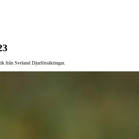
onor rabatt på
23
ik från Sveland Djurförsäkringar.