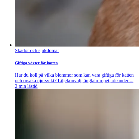
Skador och sjukdomar
Giftiga växter för katten
Har du koll på vilka blommor som kan vara giftiga för katten
och orsaka njursvikt? Liljekonvalj, änglatrumpet, oleander ...
2
min lästid