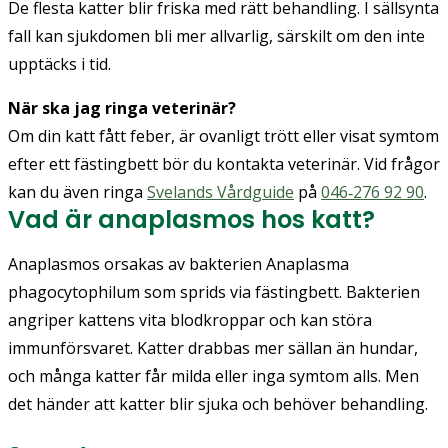
De flesta katter blir friska med rätt behandling. I sällsynta
fall kan sjukdomen bli mer allvarlig, särskilt om den inte
upptäcks i tid.
När ska jag ringa veterinär?
Om din katt fått feber, är ovanligt trött eller visat symtom
efter ett fästingbett bör du kontakta veterinär. Vid frågor
kan du även ringa
Svelands Vårdguide
på
046‑276 92 90
.
Vad är anaplasmos hos katt?
Anaplasmos orsakas av bakterien Anaplasma
phagocytophilum som sprids via fästingbett. Bakterien
angriper kattens vita blodkroppar och kan störa
immunförsvaret. Katter drabbas mer sällan än hundar,
och många katter får milda eller inga symtom alls. Men
det händer att katter blir sjuka och behöver behandling.