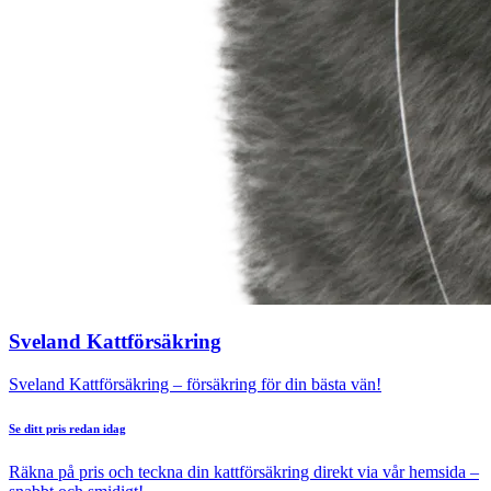
Sveland Kattförsäkring
Sveland Kattförsäkring – försäkring för din bästa vän!
Se ditt pris redan idag
Räkna på pris och teckna din kattförsäkring direkt via vår hemsida –