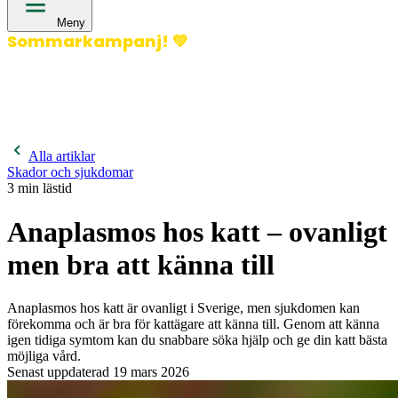
Meny
Sommarkampanj!
💚
400 kronor rabatt på hund- och kattförsäkringar & 600
kronor rabatt på hästförsäkringar. Ange kampanjkod
Sommar26.
Läs mer!
Alla artiklar
Skador och sjukdomar
3
min lästid
Anaplasmos hos katt – ovanligt
men bra att känna till
Anaplasmos hos katt är ovanligt i Sverige, men sjukdomen kan
förekomma och är bra för kattägare att känna till. Genom att känna
igen tidiga symtom kan du snabbare söka hjälp och ge din katt bästa
möjliga vård.
Senast uppdaterad
19 mars 2026