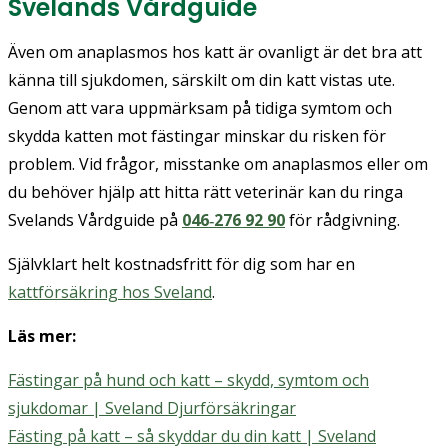
Svelands Vårdguide
Även om anaplasmos hos katt är ovanligt är det bra att
känna till sjukdomen, särskilt om din katt vistas ute.
Genom att vara uppmärksam på tidiga symtom och
skydda katten mot fästingar minskar du risken för
problem. Vid frågor, misstanke om anaplasmos eller om
du behöver hjälp att hitta rätt veterinär kan du ringa
Svelands Vårdguide på
046‑276 92 90
för rådgivning.
Självklart helt kostnadsfritt för dig som har en
kattförsäkring hos Sveland
.
Läs mer:
Fästingar på hund och katt – skydd, symtom och
sjukdomar | Sveland Djurförsäkringar
Fästing på katt – så skyddar du din katt | Sveland