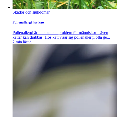
Skador och sjukdomar
Pollenallergi hos katt
Pollenallergi är inte bara ett problem för människor – även
katter kan drabbas. Hos katt visar sig pollenallergi ofta ge...
2
min lästid