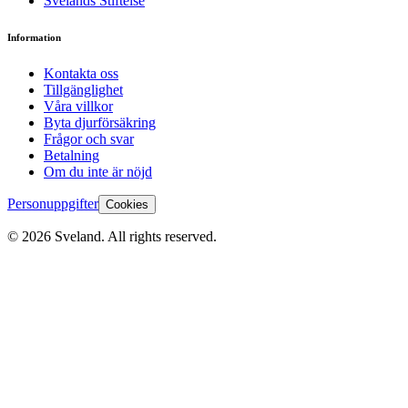
Svelands Stiftelse
Information
Kontakta oss
Tillgänglighet
Våra villkor
Byta djurförsäkring
Frågor och svar
Betalning
Om du inte är nöjd
Personuppgifter
Cookies
©
2026
Sveland. All rights reserved.