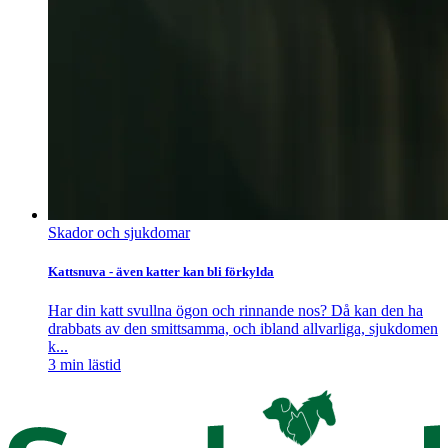
Skador och sjukdomar
Kattsnuva - även katter kan bli förkylda
Har din katt svullna ögon och rinnande nos? Då kan den ha
drabbats av den smittsamma, och ibland allvarliga, sjukdomen
k...
3
min lästid